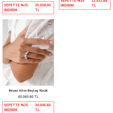
SEPETTE %25
21.532,68
SEPETTE %25
25.038,00
İNDİRİM
TL
İNDİRİM
TL
Beyaz Altın Beştaş Yüzük
Sepete Ekle
40.060,80 TL
SEPETTE %25
30.045,60
İNDİRİM
TL