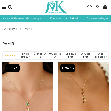
de sigortalı ve ücretsiz kargo ·
· Kredi kartına 3 taksit ·
· 14 gün kolay iade ·
Ana Sayfa
PAMIR
PAMIR
En çok
Ürün adı (A-
Ürün adı (Z-
En düşük
En yüksek
En çok
En yeniler
satanlar
Z)
A)
fiyat
fiyat
oylananlar
%25
%25