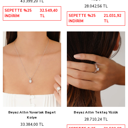
43.399,20 TL
28.042,56 TL
SEPETTE %25
32.549,40
SEPETTE %25
21.031,92
İNDİRİM
TL
İNDİRİM
TL
Beyaz Altın Yuvarlak Baget
Beyaz Altın Tektaş Yüzük
Sepete Ekle
Sepete Ekle
Kolye
28.710,24 TL
33.384,00 TL