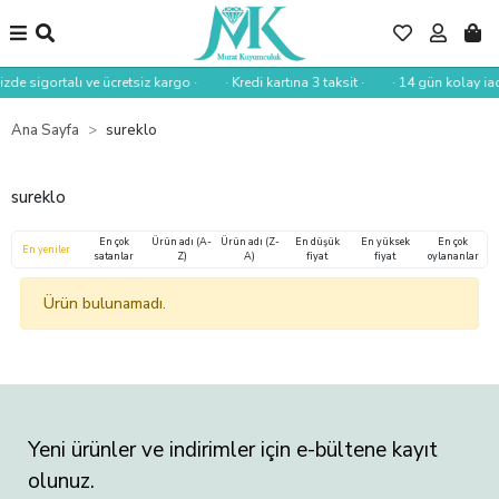
izde sigortalı ve ücretsiz kargo ·
· Kredi kartına 3 taksit ·
· 14 gün kolay iad
Ana Sayfa
sureklo
sureklo
En çok
Ürün adı (A-
Ürün adı (Z-
En düşük
En yüksek
En çok
En yeniler
satanlar
Z)
A)
fiyat
fiyat
oylananlar
Ürün bulunamadı.
Yeni ürünler ve indirimler için e-bültene kayıt
olunuz.