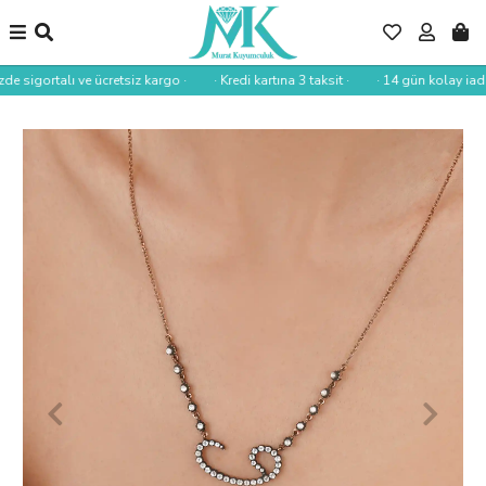
zde sigortalı ve ücretsiz kargo ·
· Kredi kartına 3 taksit ·
· 14 gün kolay iade 