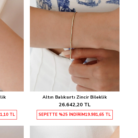
lik
Altın Balıksırtı Zincir Bileklik
Sepete Ekle
26.642,20 TL
1,10 TL
SEPETTE %25 İNDİRİM
19.981,65 TL