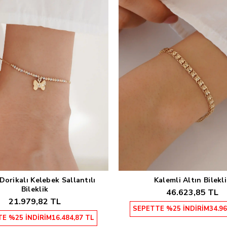
Dorikalı Kelebek Sallantılı
Kalemli Altın Bilekl
Sepete Ekle
Sepete Ekle
Bileklik
46.623,85 TL
21.979,82 TL
SEPETTE %25 İNDİRİM
34.96
E %25 İNDİRİM
16.484,87 TL