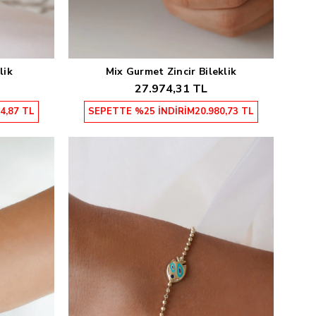
lik
Mix Gurmet Zincir Bileklik
Sepete Ekle
27.974,31 TL
4,87 TL
SEPETTE %25 İNDİRİM
20.980,73 TL