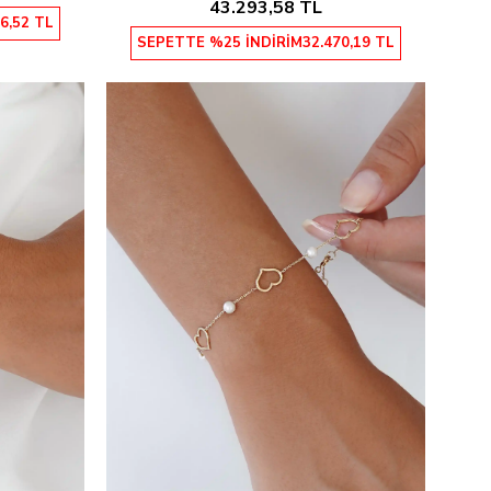
43.293,58 TL
6,52 TL
SEPETTE %25 İNDİRİM
32.470,19 TL