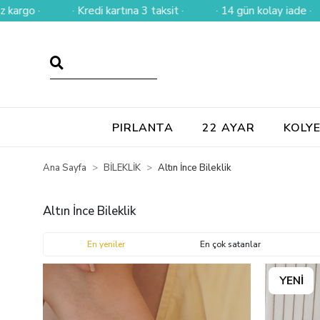
artına 3 taksit ·
· 14 gün kolay iade ·
· Tüm alışverişleri
PIRLANTA
22 AYAR
KOLY
Ana Sayfa
BİLEKLİK
Altın İnce Bileklik
Altın İnce Bileklik
En yeniler
En çok satanlar