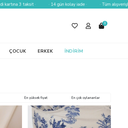
· 14 gün kolay iade ·
· Tüm alışverişlerinizde sigortalı ve üc
0
ÇOCUK
ERKEK
İNDİRİM
En yüksek fiyat
En çok oylananlar