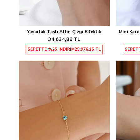
Yuvarlak Taşlı Altın Çizgi Bileklik
Mini Kare
Sepete Ekle
34.634,86 TL
SEPETTE %25 İNDİRİM
25.976,15 TL
SEPETT