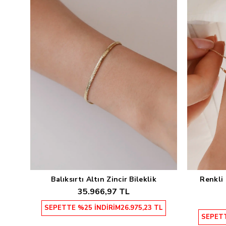
Balıksırtı Altın Zincir Bileklik
Renkli 
Sepete Ekle
35.966,97 TL
SEPETTE %25 İNDİRİM
26.975,23 TL
SEPETT