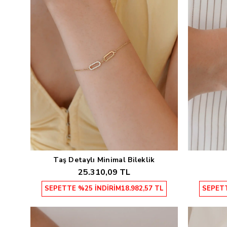
Taş Detaylı Minimal Bileklik
Sepete Ekle
25.310,09 TL
SEPETTE %25 İNDİRİM
18.982,57 TL
SEPETT