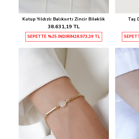
Kutup Yıldızlı Balıksırtı Zincir Bileklik
Taş D
Sepete Ekle
38.631,19 TL
SEPETTE %25 İNDİRİM
28.973,39 TL
SEPETT