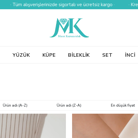
nizde sigortalı ve ücretsiz kargo ·
· Kredi kartına 3 taksit ·
E
YÜZÜK
KÜPE
BİLEKLİK
SET
İNCİ
Ürün adı (A-Z)
Ürün adı (Z-A)
En düşük fiyat