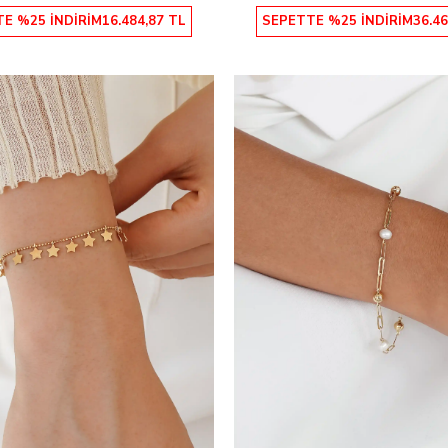
E %25 İNDİRİM
16.484,87 TL
SEPETTE %25 İNDİRİM
36.46