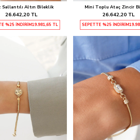
z Sallantılı Altın Bileklik
Mini Toplu Ataç Zincir Bi
Sepete Ekle
Sepete Ekle
26.642,20 TL
26.642,20 TL
E %25 İNDİRİM
19.981,65 TL
SEPETTE %25 İNDİRİM
19.98