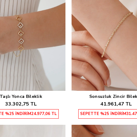
Taşlı Yonca Bileklik
Sonsuzluk Zincir Bilek
Sepete Ekle
Sepete Ekle
33.302,75 TL
41.961,47 TL
E %25 İNDİRİM
24.977,06 TL
SEPETTE %25 İNDİRİM
31.47