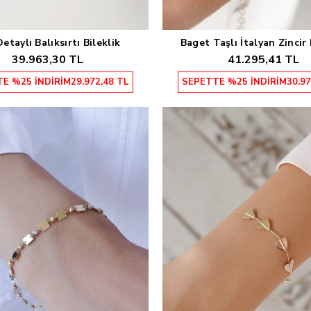
etaylı Balıksırtı Bileklik
Baget Taşlı İtalyan Zincir 
Sepete Ekle
Sepete Ekle
39.963,30 TL
41.295,41 TL
E %25 İNDİRİM
29.972,48 TL
SEPETTE %25 İNDİRİM
30.97