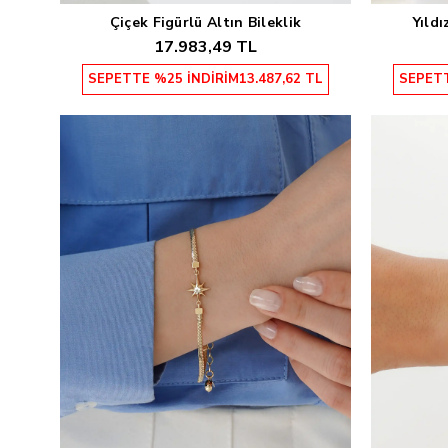
Çiçek Figürlü Altın Bileklik
Yıldı
Sepete Ekle
17.983,49 TL
SEPETTE %25 İNDİRİM
13.487,62 TL
SEPETT