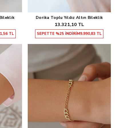
Bileklik
Dorika Toplu Yıldız Altın Bileklik
Sepete Ekle
13.321,10 TL
1,56 TL
SEPETTE %25 İNDİRİM
9.990,83 TL