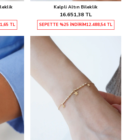
leklik
Kalpli Altın Bileklik
Sepete Ekle
16.651,38 TL
1,65 TL
SEPETTE %25 İNDİRİM
12.488,54 TL