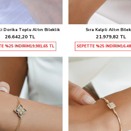
li Dorika Toplu Altın Bileklik
Sıra Kalpli Altın Bilek
Sepete Ekle
Sepete Ekle
26.642,20 TL
21.979,82 TL
E %25 İNDİRİM
19.981,65 TL
SEPETTE %25 İNDİRİM
16.48