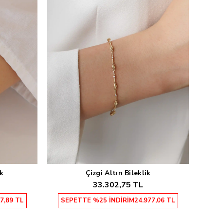
ik
Çizgi Altın Bileklik
Sepete Ekle
33.302,75 TL
7,89 TL
SEPETTE %25 İNDİRİM
24.977,06 TL