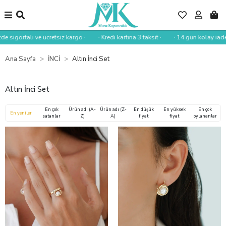
e sigortalı ve ücretsiz kargo ·
· Kredi kartına 3 taksit ·
· 14 gün kolay iade ·
Ana Sayfa
İNCİ
Altın İnci Set
Altın İnci Set
En çok
Ürün adı (A-
Ürün adı (Z-
En düşük
En yüksek
En çok
En yeniler
satanlar
Z)
A)
fiyat
fiyat
oylananlar