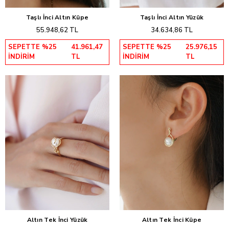
Taşlı İnci Altın Küpe
Taşlı İnci Altın Yüzük
Sepete Ekle
Sepete Ekle
55.948,62 TL
34.634,86 TL
SEPETTE %25
41.961,47
SEPETTE %25
25.976,15
İNDİRİM
TL
İNDİRİM
TL
Altın Tek İnci Yüzük
Altın Tek İnci Küpe
Sepete Ekle
Sepete Ekle