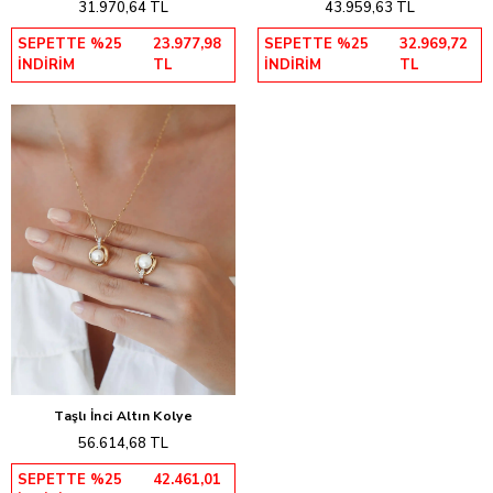
31.970,64 TL
43.959,63 TL
SEPETTE %25
23.977,98
SEPETTE %25
32.969,72
İNDİRİM
TL
İNDİRİM
TL
Taşlı İnci Altın Kolye
Sepete Ekle
56.614,68 TL
SEPETTE %25
42.461,01