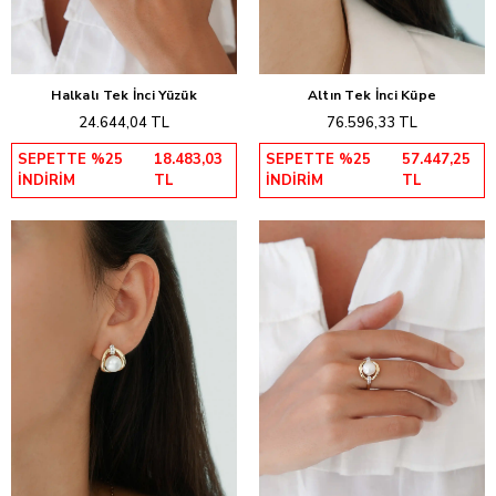
Halkalı Tek İnci Yüzük
Altın Tek İnci Küpe
Sepete Ekle
Sepete Ekle
24.644,04 TL
76.596,33 TL
SEPETTE %25
18.483,03
SEPETTE %25
57.447,25
İNDİRİM
TL
İNDİRİM
TL