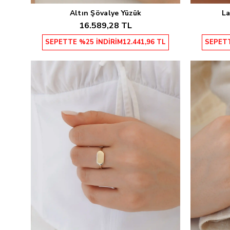
Altın Şövalye Yüzük
La
Sepete Ekle
16.589,28 TL
SEPETTE %25 İNDİRİM
12.441,96 TL
SEPETT