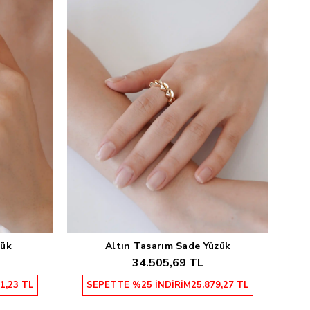
zük
Altın Tasarım Sade Yüzük
Sepete Ekle
34.505,69 TL
1,23 TL
SEPETTE %25 İNDİRİM
25.879,27 TL