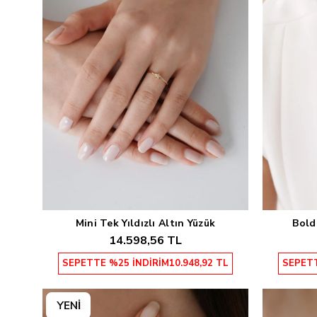
Mini Tek Yıldızlı Altın Yüzük
Bold
Sepete Ekle
14.598,56 TL
SEPETTE %25 İNDİRİM
10.948,92 TL
SEPETT