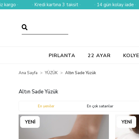
artına 3 taksit ·
· 14 gün kolay iade ·
· Tüm alışverişleri
PIRLANTA
22 AYAR
KOLY
Ana Sayfa
YÜZÜK
Altın Sade Yüzük
Altın Sade Yüzük
En yeniler
En çok satanlar