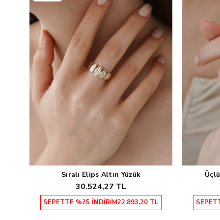
Sıralı Elips Altın Yüzük
Üçlü
Sepete Ekle
30.524,27 TL
SEPETTE %25 İNDİRİM
22.893,20 TL
SEPETT