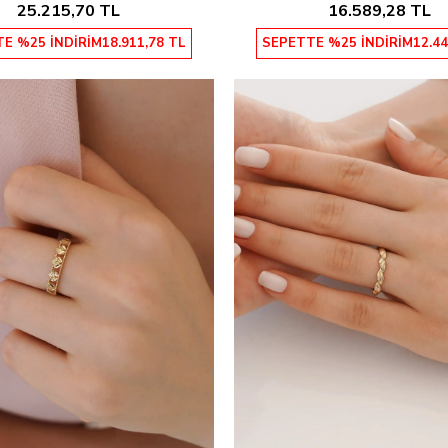
25.215,70 TL
16.589,28 TL
E %25 İNDİRİM
18.911,78 TL
SEPETTE %25 İNDİRİM
12.44