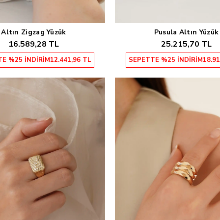
Altın Zigzag Yüzük
Pusula Altın Yüzük
Sepete Ekle
Sepete Ekle
16.589,28 TL
25.215,70 TL
E %25 İNDİRİM
12.441,96 TL
SEPETTE %25 İNDİRİM
18.91