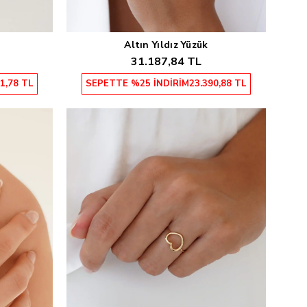
Altın Yıldız Yüzük
Sepete Ekle
31.187,84 TL
1,78 TL
SEPETTE %25 İNDİRİM
23.390,88 TL