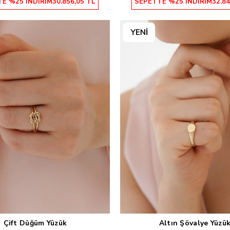
E %25 İNDİRİM
30.856,05 TL
SEPETTE %25 İNDİRİM
32.84
Çift Düğüm Yüzük
Altın Şövalye Yüzü
Sepete Ekle
Sepete Ekle