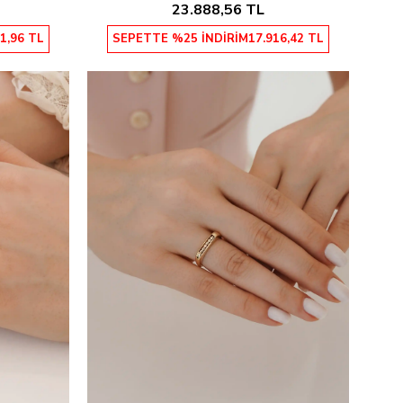
23.888,56 TL
1,96 TL
SEPETTE %25 İNDİRİM
17.916,42 TL