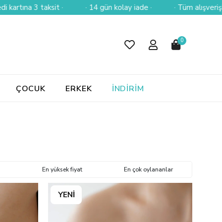
· 14 gün kolay iade ·
· Tüm alışverişlerinizde sigortalı ve üc
0
ÇOCUK
ERKEK
İNDİRİM
En yüksek fiyat
En çok oylananlar