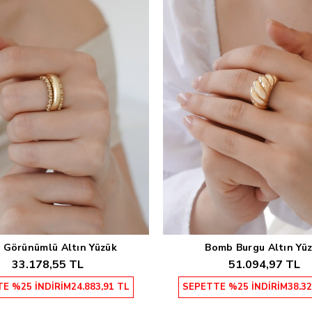
 Görünümlü Altın Yüzük
Bomb Burgu Altın Yü
Sepete Ekle
Sepete Ekle
33.178,55 TL
51.094,97 TL
E %25 İNDİRİM
24.883,91 TL
SEPETTE %25 İNDİRİM
38.32