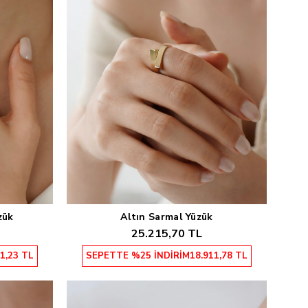
zük
Altın Sarmal Yüzük
Sepete Ekle
25.215,70 TL
1,23 TL
SEPETTE %25 İNDİRİM
18.911,78 TL