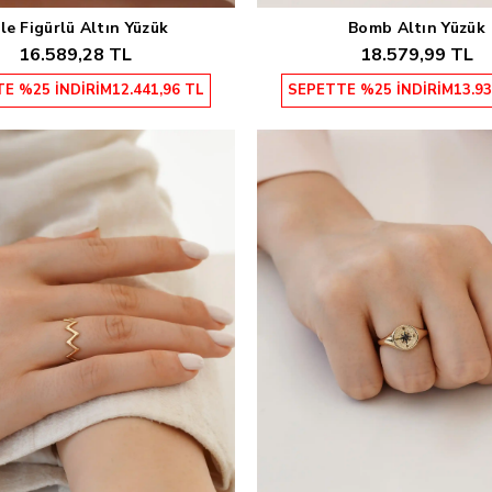
le Figürlü Altın Yüzük
Bomb Altın Yüzük
Sepete Ekle
Sepete Ekle
16.589,28 TL
18.579,99 TL
E %25 İNDİRİM
12.441,96 TL
SEPETTE %25 İNDİRİM
13.93