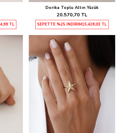
Dorika Toplu Altın Yüzük
Sepete Ekle
20.570,70 TL
4,99 TL
SEPETTE %25 İNDİRİM
15.428,03 TL