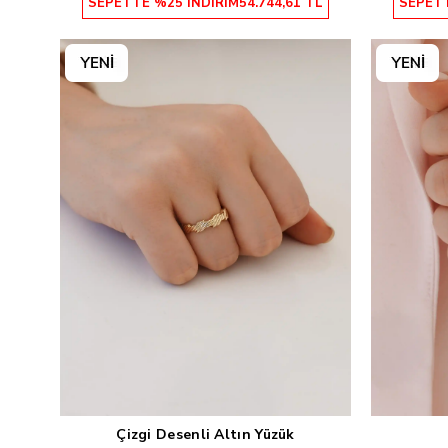
SEPETTE %25 İNDİRİM
54.744,61 TL
SEPETT
Çizgi Desenli Altın Yüzük
Sepete Ekle