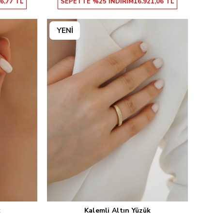
6,77 TL
SEPETTE %25 İNDİRİM
16.921,06 TL
k
Kalemli Altın Yüzük
Sepete Ekle