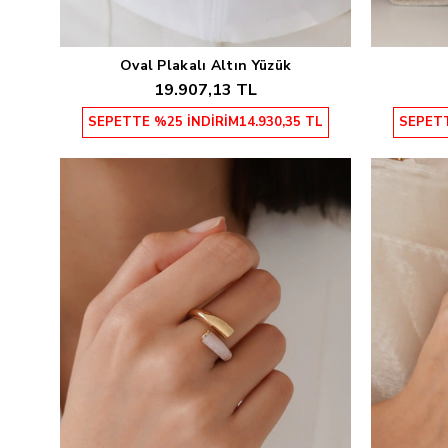
Oval Plakalı Altın Yüzük
Sepete Ekle
19.907,13 TL
SEPETTE %25 İNDİRİM
14.930,35 TL
SEPETT