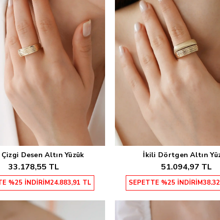
 Çizgi Desen Altın Yüzük
İkili Dörtgen Altın Yü
Sepete Ekle
Sepete Ekle
33.178,55 TL
51.094,97 TL
E %25 İNDİRİM
24.883,91 TL
SEPETTE %25 İNDİRİM
38.32