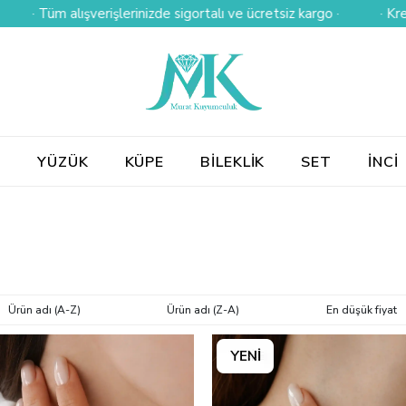
nizde sigortalı ve ücretsiz kargo ·
· Kredi kartına 3 taksit ·
E
YÜZÜK
KÜPE
BİLEKLİK
SET
İNCİ
Ürün adı (A-Z)
Ürün adı (Z-A)
En düşük fiyat