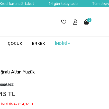
tına 3 taksit ·
· 14 gün kolay iade ·
· Tüm alışverişlerini
0
ÇOCUK
ERKEK
İNDİRİM
ğralı Altın Yüzük
0003966
43 TL
 İNDİRİM
42.854,92 TL