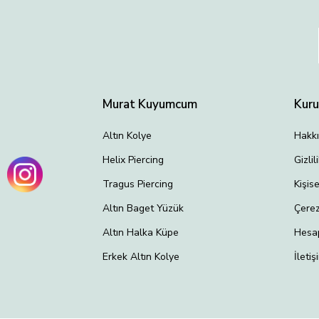
Murat Kuyumcum
Kur
Altın Kolye
Hakk
Helix Piercing
Gizli
Tragus Piercing
Kişis
Altın Baget Yüzük
Çerez
Altın Halka Küpe
Hesa
Erkek Altın Kolye
İletiş