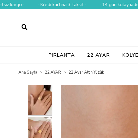
o ·
· Kredi kartına 3 taksit ·
· 14 gün kolay iade ·
PIRLANTA
22 AYAR
KOLY
Ana Sayfa
22 AYAR
22 Ayar Altın Yüzük