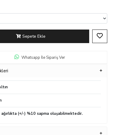
Sepete Ekle
Whatsapp İle Sipariş Ver
kleri
ltın
m
n ağırlıkta (+/-) %10 sapma oluşabilmektedir.