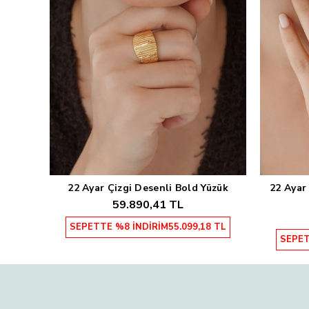
22 Ayar Çizgi Desenli Bold Yüzük
22 Ayar
Sepete Ekle
59.890,41 TL
SEPETTE %8 İNDİRİM
55.099,18 TL
SEPET