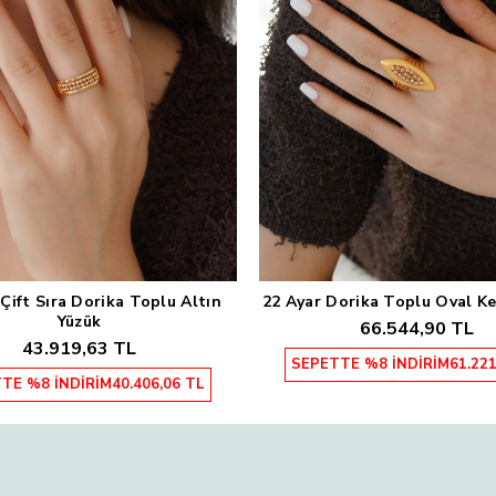
 Çift Sıra Dorika Toplu Altın
22 Ayar Dorika Toplu Oval K
Sepete Ekle
Sepete Ekle
Yüzük
66.544,90 TL
43.919,63 TL
SEPETTE %8 İNDİRİM
61.221
TE %8 İNDİRİM
40.406,06 TL