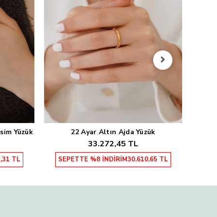
2
SE
esim Yüzük
22 Ayar Altın Ajda Yüzük
Sepete Ekle
33.272,45 TL
,31 TL
SEPETTE %8 İNDİRİM
30.610,65 TL