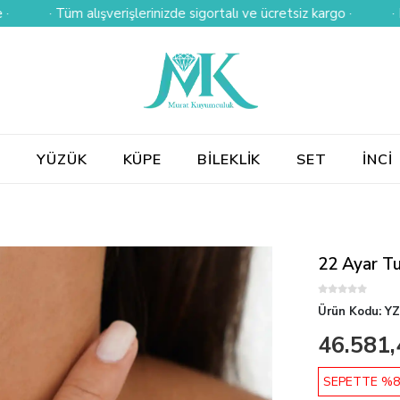
· Tüm alışverişlerinizde sigortalı ve ücretsiz kargo ·
· Kredi kar
E
YÜZÜK
KÜPE
BİLEKLİK
SET
İNCİ
22 Ayar Tu
Ürün Kodu:
YZ
46.581,
SEPETTE %8