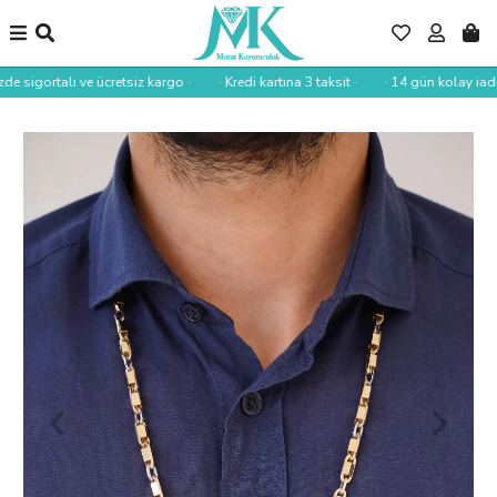
de sigortalı ve ücretsiz kargo ·
· Kredi kartına 3 taksit ·
· 14 gün kolay iade 