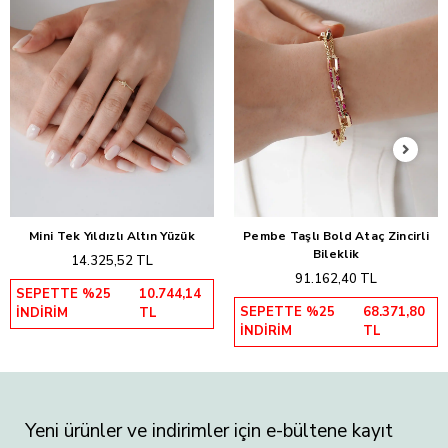
Mini Tek Yıldızlı Altın Yüzük
Pembe Taşlı Bold Ataç Zincirli
Sepete Ekle
Sepete Ekle
Bileklik
14.325,52 TL
91.162,40 TL
SEPETTE %25
10.744,14
SEPETTE %25
68.371,80
İNDİRİM
TL
İNDİRİM
TL
Yeni ürünler ve indirimler için e-bültene kayıt