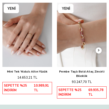
Mini Tek Yıldızlı Altın Yüzük
Pembe Taşlı Bold Ataç Zincirli
Sepete Ekle
Sepete Ekle
Bileklik
14.653,21 TL
93.247,70 TL
SEPETTE %25
10.989,91
SEPETTE %25
69.935,78
İNDİRİM
TL
İNDİRİM
TL