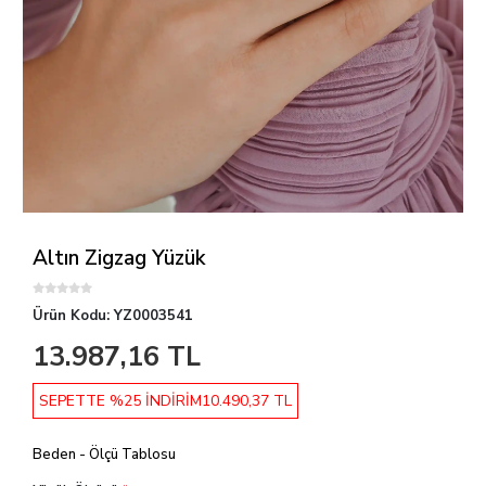
Altın Zigzag Yüzük
Ürün Kodu:
YZ0003541
13.987,16 TL
SEPETTE %25 İNDİRİM
10.490,37 TL
Beden - Ölçü Tablosu