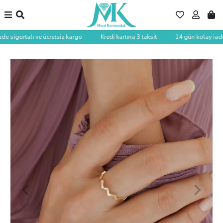
de sigortalı ve ücretsiz kargo ·
· Kredi kartına 3 taksit ·
· 14 gün kolay iade 