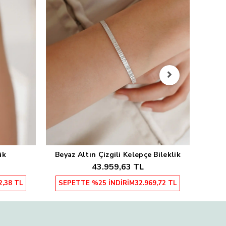
Sarı
SEP
ük
Beyaz Altın Çizgili Kelepçe Bileklik
Sepete Ekle
43.959,63 TL
2,38 TL
SEPETTE %25 İNDİRİM
32.969,72 TL