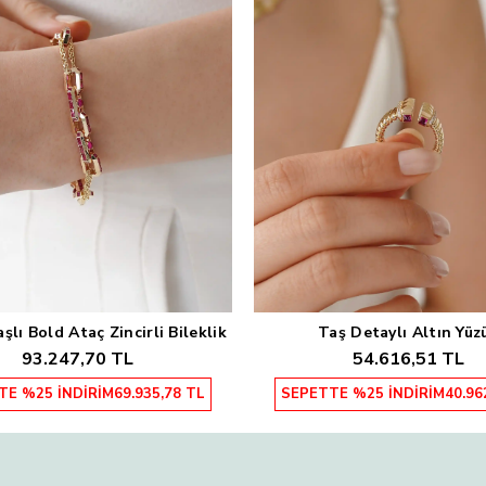
lı Bold Ataç Zincirli Bileklik
Taş Detaylı Altın Yüz
Sepete Ekle
Sepete Ekle
93.247,70 TL
54.616,51 TL
TE %25 İNDİRİM
69.935,78 TL
SEPETTE %25 İNDİRİM
40.96