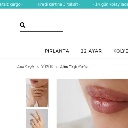
rgo ·
· Kredi kartına 3 taksit ·
· 14 gün kolay iade ·
PIRLANTA
22 AYAR
KOLY
Ana Sayfa
YÜZÜK
Altın Taşlı Yüzük