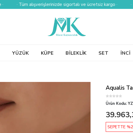
· Tüm alışverişlerinizde sigortalı ve ücretsiz kargo ·
· Kredi k
E
YÜZÜK
KÜPE
BİLEKLİK
SET
İNCİ
Aqualis Ta
Ürün Kodu:
YZ
39.963,
SEPETTE %2