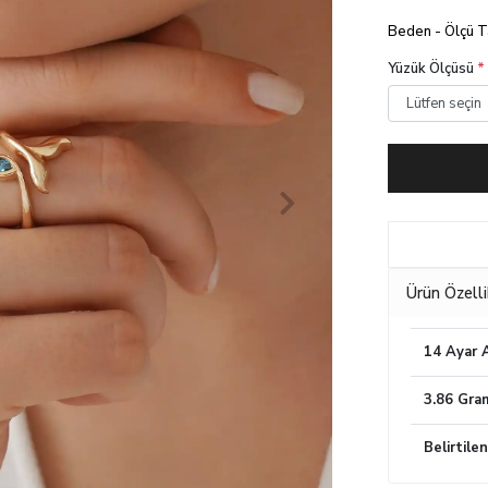
Beden - Ölçü 
Yüzük Ölçüsü
*
Ürün Özelli
14 Ayar A
3.86 Gra
Belirtile