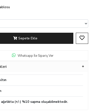
Tablosu
Sepete Ekle
Whatsapp İle Sipariş Ver
kleri
ltın
m
n ağırlıkta (+/-) %10 sapma oluşabilmektedir.