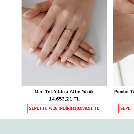
Mini Tek Yıldızlı Altın Yüzük
Pembe Taş
Sepete Ekle
14.653,21 TL
SEPETTE %25 İNDİRİM
10.989,91 TL
SEPET