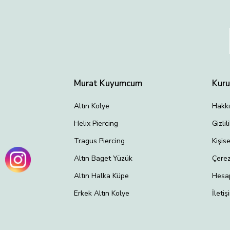
Murat Kuyumcum
Kur
Altın Kolye
Hakk
Helix Piercing
Gizli
Tragus Piercing
Kişis
Altın Baget Yüzük
Çerez
Altın Halka Küpe
Hesa
Erkek Altın Kolye
İletiş