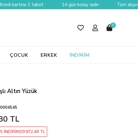
artına 3 taksit ·
· 14 gün kolay iade ·
· Tüm alışverişlerin
0
ÇOCUK
ERKEK
İNDİRİM
şlı Altın Yüzük
0004545
30 TL
5 İNDİRİM
29.972,48 TL