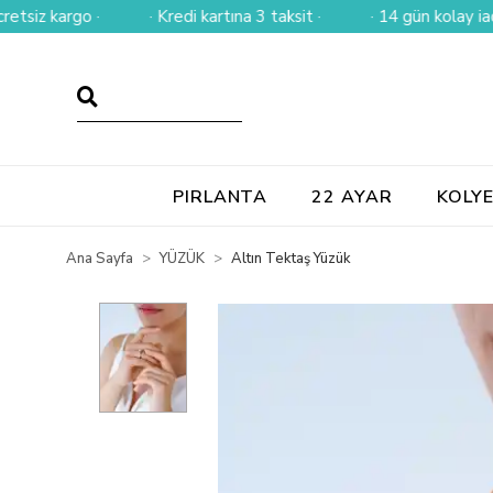
kargo ·
· Kredi kartına 3 taksit ·
· 14 gün kolay iade ·
PIRLANTA
22 AYAR
KOLY
Ana Sayfa
YÜZÜK
Altın Tektaş Yüzük