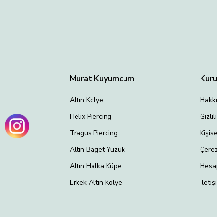
Murat Kuyumcum
Kur
Altın Kolye
Hakk
Helix Piercing
Gizli
Tragus Piercing
Kişis
Altın Baget Yüzük
Çerez
Altın Halka Küpe
Hesa
Erkek Altın Kolye
İletiş