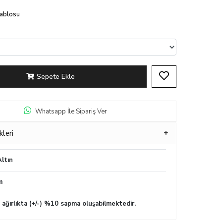
Tablosu
Sepete Ekle
Whatsapp İle Sipariş Ver
kleri
ltın
m
n ağırlıkta (+/-) %10 sapma oluşabilmektedir.