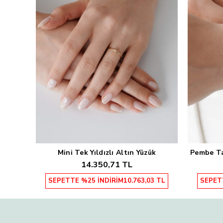
Mini Tek Yıldızlı Altın Yüzük
Pembe Taş
Sepete Ekle
14.350,71 TL
SEPETTE %25 İNDİRİM
10.763,03 TL
SEPET