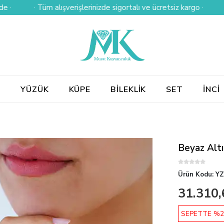
· Tüm alışverişlerinizde sigortalı ve ücretsiz kargo ·
· Kredi 
E
YÜZÜK
KÜPE
BİLEKLİK
SET
İNCİ
Beyaz Altı
Ürün Kodu:
YZ
31.310,
SEPETTE %2