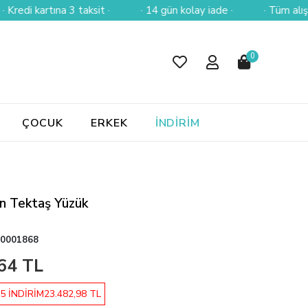
kartına 3 taksit ·
· 14 gün kolay iade ·
· Tüm alışverişler
0
ÇOCUK
ERKEK
İNDİRİM
n Tektaş Yüzük
0001868
64 TL
5 İNDİRİM
23.482,98 TL