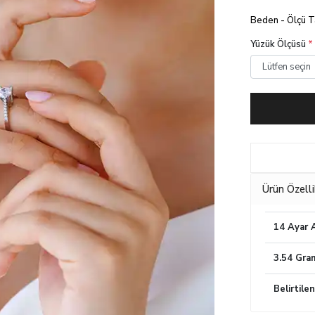
Beden - Ölçü 
Yüzük Ölçüsü
*
Ürün Özelli
14 Ayar A
3.54 Gra
Belirtile