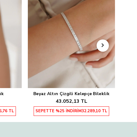
Sarı
SEP
ük
Beyaz Altın Çizgili Kelepçe Bileklik
Sepete Ekle
43.052,13 TL
6,76 TL
SEPETTE %25 İNDİRİM
32.289,10 TL