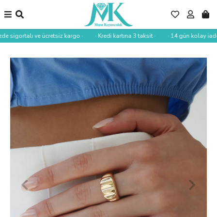
de sigortalı ve ücretsiz kargo ·
· Kredi kartına 3 taksit ·
· 14 gün kolay iade 