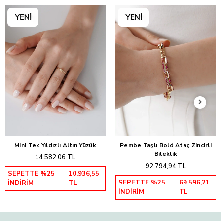
Mini Tek Yıldızlı Altın Yüzük
Pembe Taşlı Bold Ataç Zincirli
Sepete Ekle
Sepete Ekle
Bileklik
14.582,06 TL
92.794,94 TL
SEPETTE %25
10.936,55
SEPETTE %25
69.596,21
İNDİRİM
TL
İNDİRİM
TL