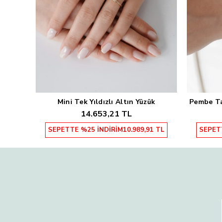
Mini Tek Yıldızlı Altın Yüzük
Pembe Taş
Sepete Ekle
14.653,21 TL
SEPETTE %25 İNDİRİM
10.989,91 TL
SEPET