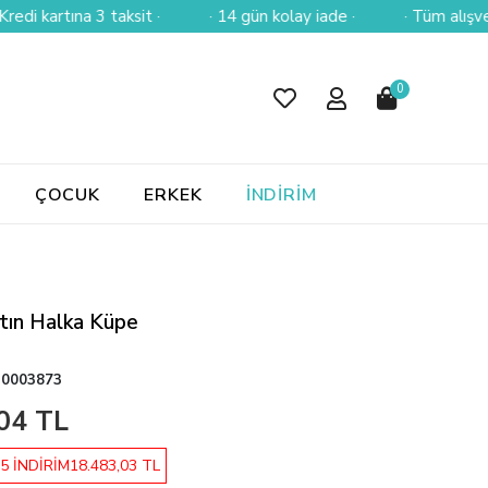
artına 3 taksit ·
· 14 gün kolay iade ·
· Tüm alışverişlerin
0
ÇOCUK
ERKEK
İNDİRİM
tın Halka Küpe
0003873
04 TL
5 İNDİRİM
18.483,03 TL