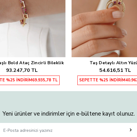
lı Bold Ataç Zincirli Bileklik
Taş Detaylı Altın Yüz
Sepete Ekle
Sepete Ekle
93.247,70 TL
54.616,51 TL
TE %25 İNDİRİM
69.935,78 TL
SEPETTE %25 İNDİRİM
40.96
Yeni ürünler ve indirimler için e-bültene kayıt olunuz.