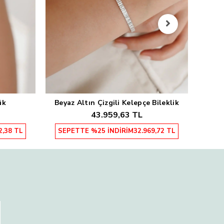
Sarı
SEP
ük
Beyaz Altın Çizgili Kelepçe Bileklik
Sepete Ekle
43.959,63 TL
2,38 TL
SEPETTE %25 İNDİRİM
32.969,72 TL