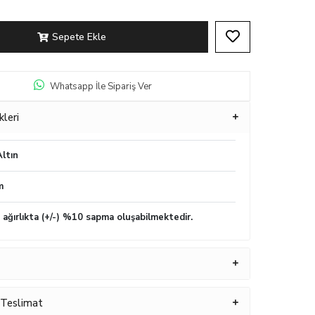
Sepete Ekle
Whatsapp İle Sipariş Ver
kleri
ltın
m
n ağırlıkta (+/-) %10 sapma oluşabilmektedir.
 Teslimat