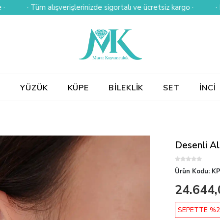
· Tüm alışverişlerinizde sigortalı ve ücretsiz kargo ·
· Kredi k
E
YÜZÜK
KÜPE
BİLEKLİK
SET
İNCİ
Desenli Al
Ürün Kodu:
KP
24.644,
SEPETTE %2