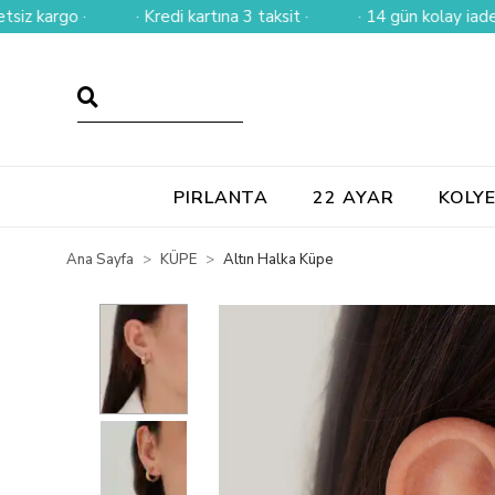
rgo ·
· Kredi kartına 3 taksit ·
· 14 gün kolay iade ·
PIRLANTA
22 AYAR
KOLY
Ana Sayfa
KÜPE
Altın Halka Küpe