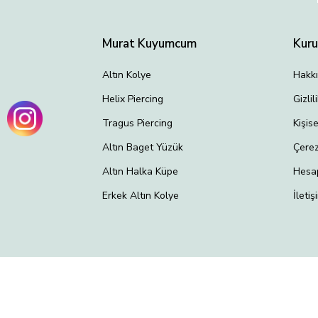
Murat Kuyumcum
Kur
Altın Kolye
Hakk
Helix Piercing
Gizli
Tragus Piercing
Kişis
Altın Baget Yüzük
Çerez
Altın Halka Küpe
Hesa
Erkek Altın Kolye
İletiş