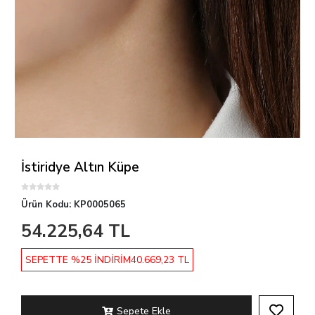
İstiridye Altın Küpe
Ürün Kodu:
KP0005065
54.225,64 TL
SEPETTE %25 İNDİRİM
40.669,23 TL
Sepete Ekle