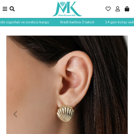
de sigortalı ve ücretsiz kargo ·
· Kredi kartına 3 taksit ·
· 14 gün kolay iade 