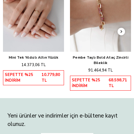
Mini Tek Yıldızlı Altın Yüzük
Pembe Taşlı Bold Ataç Zincirli
Sepete Ekle
Sepete Ekle
Bileklik
14.373,06 TL
91.464,94 TL
SEPETTE %25
10.779,80
SEPETTE %25
68.598,71
İNDİRİM
TL
İNDİRİM
TL
Yeni ürünler ve indirimler için e-bültene kayıt
olunuz.