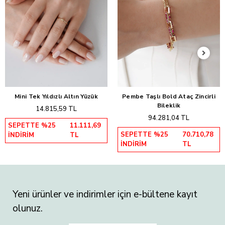
Mini Tek Yıldızlı Altın Yüzük
Pembe Taşlı Bold Ataç Zincirli
Sepete Ekle
Sepete Ekle
Bileklik
14.815,59 TL
94.281,04 TL
SEPETTE %25
11.111,69
SEPETTE %25
70.710,78
İNDİRİM
TL
İNDİRİM
TL
Yeni ürünler ve indirimler için e-bültene kayıt
olunuz.