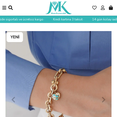
de sigortalı ve ücretsiz kargo ·
· Kredi kartına 3 taksit ·
· 14 gün kolay iade 