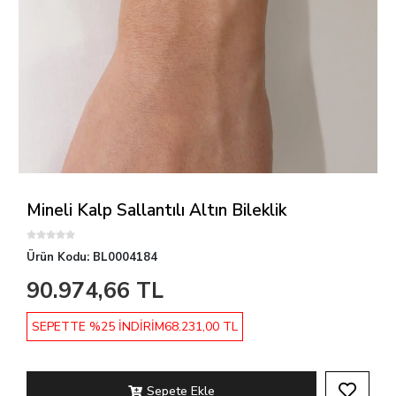
Mineli Kalp Sallantılı Altın Bileklik
Ürün Kodu:
BL0004184
90.974,66 TL
SEPETTE %25 İNDİRİM
68.231,00 TL
Sepete Ekle