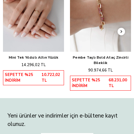
Mini Tek Yıldızlı Altın Yüzük
Pembe Taşlı Bold Ataç Zincirli
Sepete Ekle
Sepete Ekle
Bileklik
14.296,02 TL
90.974,66 TL
SEPETTE %25
10.722,02
SEPETTE %25
68.231,00
İNDİRİM
TL
İNDİRİM
TL
Yeni ürünler ve indirimler için e-bültene kayıt
olunuz.