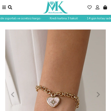
de sigortalı ve ücretsiz kargo ·
· Kredi kartına 3 taksit ·
· 14 gün kolay iade ·