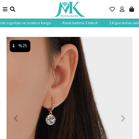
de sigortalı ve ücretsiz kargo ·
· Kredi kartına 3 taksit ·
· 14 gün kolay iade 
%25