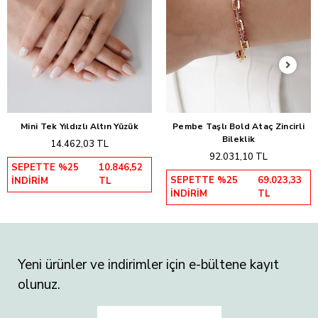
Mini Tek Yıldızlı Altın Yüzük
Pembe Taşlı Bold Ataç Zincirli
Sepete Ekle
Sepete Ekle
Bileklik
14.462,03 TL
92.031,10 TL
SEPETTE %25
10.846,52
SEPETTE %25
69.023,33
İNDİRİM
TL
İNDİRİM
TL
Yeni ürünler ve indirimler için e-bültene kayıt
olunuz.