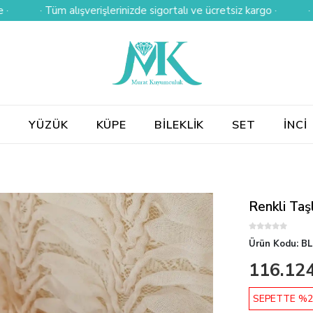
· Tüm alışverişlerinizde sigortalı ve ücretsiz kargo ·
· Kredi ka
E
YÜZÜK
KÜPE
BİLEKLİK
SET
İNCİ
Renkli Taşl
Ürün Kodu:
BL
116.124
SEPETTE %2