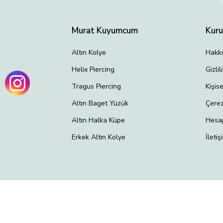
Murat Kuyumcum
Kur
Altın Kolye
Hakk
Helix Piercing
Gizli
Tragus Piercing
Kişis
Altın Baget Yüzük
Çerez
Altın Halka Küpe
Hesa
Erkek Altın Kolye
İletiş