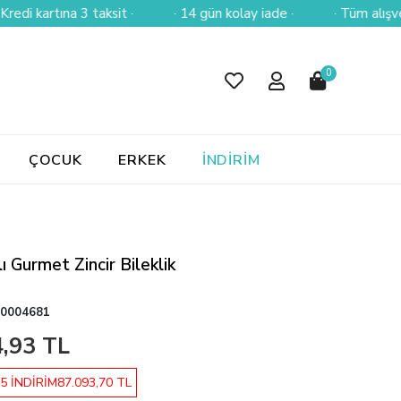
rtına 3 taksit ·
· 14 gün kolay iade ·
· Tüm alışverişlerin
0
ÇOCUK
ERKEK
İNDİRİM
ı Gurmet Zincir Bileklik
0004681
,93 TL
5 İNDİRİM
87.093,70 TL