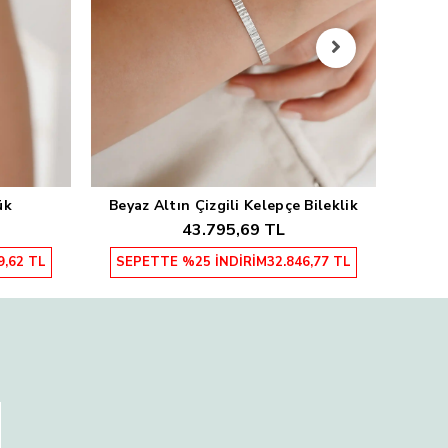
Sarı
SEP
ük
Beyaz Altın Çizgili Kelepçe Bileklik
Sepete Ekle
43.795,69 TL
9,62 TL
SEPETTE %25 İNDİRİM
32.846,77 TL