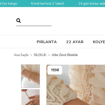
rgo ·
· Kredi kartına 3 taksit ·
· 14 gün kolay iade ·
PIRLANTA
22 AYAR
KOLY
Ana Sayfa
BİLEKLİK
Altın Zincir Bileklik