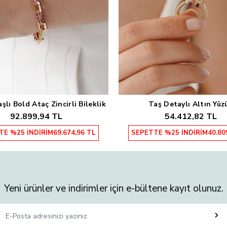
lı Bold Ataç Zincirli Bileklik
Taş Detaylı Altın Yüz
Sepete Ekle
Sepete Ekle
92.899,94 TL
54.412,82 TL
TE %25 İNDİRİM
69.674,96 TL
SEPETTE %25 İNDİRİM
40.80
Yeni ürünler ve indirimler için e-bültene kayıt olunuz.