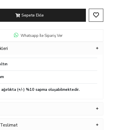
Sepete Ekle
Whatsapp İle Sipariş Ver
kleri
ltın
am
n ağırlıkta (+/-) %10 sapma oluşabilmektedir.
 Teslimat