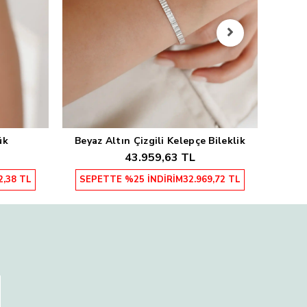
Sarı
SEP
ük
Beyaz Altın Çizgili Kelepçe Bileklik
Sepete Ekle
43.959,63 TL
2,38 TL
SEPETTE %25 İNDİRİM
32.969,72 TL