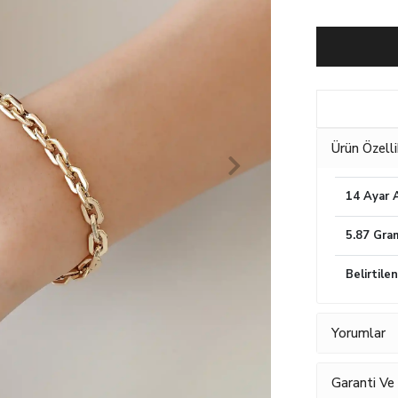
Ürün Özelli
14 Ayar A
5.87 Gra
Belirtile
Yorumlar
Garanti Ve