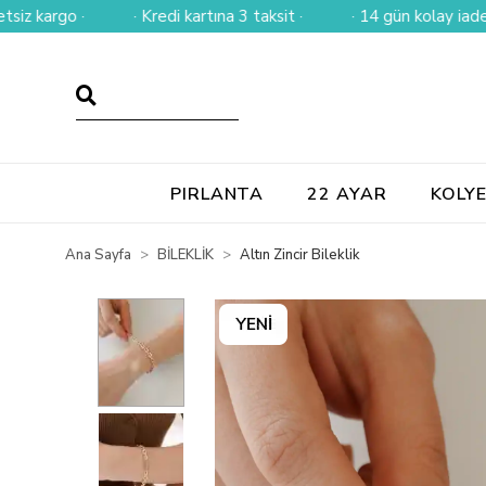
rgo ·
· Kredi kartına 3 taksit ·
· 14 gün kolay iade ·
PIRLANTA
22 AYAR
KOLY
Ana Sayfa
BİLEKLİK
Altın Zincir Bileklik