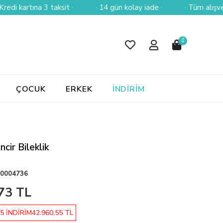
artına 3 taksit ·
· 14 gün kolay iade ·
· Tüm alışverişlerin
0
ÇOCUK
ERKEK
İNDİRİM
ncir Bileklik
0004736
73 TL
5 İNDİRİM
42.960,55 TL