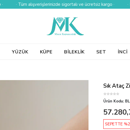
· Tüm alışverişlerinizde sigortalı ve ücretsiz kargo ·
· Kredi k
E
YÜZÜK
KÜPE
BİLEKLİK
SET
İNCİ
Sık Ataç Zi
Ürün Kodu:
BL
57.280,
SEPETTE %2