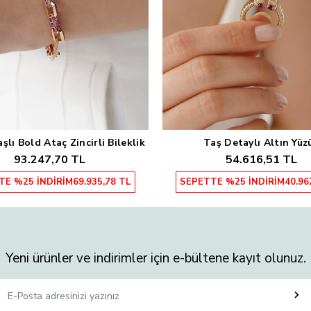
lı Bold Ataç Zincirli Bileklik
Taş Detaylı Altın Yüz
Sepete Ekle
Sepete Ekle
93.247,70 TL
54.616,51 TL
TE %25 İNDİRİM
69.935,78 TL
SEPETTE %25 İNDİRİM
40.96
Yeni ürünler ve indirimler için e-bültene kayıt olunuz.