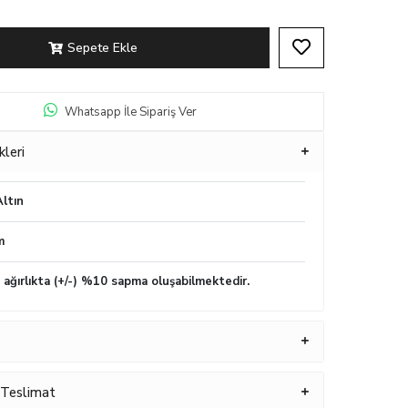
Sepete Ekle
Whatsapp İle Sipariş Ver
kleri
ltın
m
n ağırlıkta (+/-) %10 sapma oluşabilmektedir.
 Teslimat