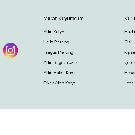
Murat Kuyumcum
Kur
Altın Kolye
Hakk
Helix Piercing
Gizli
Tragus Piercing
Kişis
Altın Baget Yüzük
Çerez
Altın Halka Küpe
Hesa
Erkek Altın Kolye
İletiş