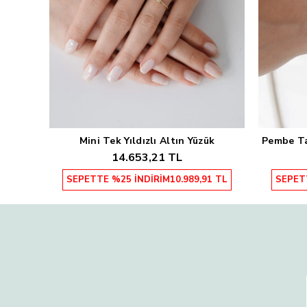
Mini Tek Yıldızlı Altın Yüzük
Pembe Taş
Sepete Ekle
14.653,21 TL
SEPETTE %25 İNDİRİM
10.989,91 TL
SEPET