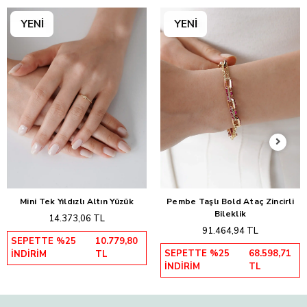
Mini Tek Yıldızlı Altın Yüzük
Pembe Taşlı Bold Ataç Zincirli
Sepete Ekle
Sepete Ekle
Bileklik
14.373,06 TL
91.464,94 TL
SEPETTE %25
10.779,80
SEPETTE %25
68.598,71
İNDİRİM
TL
İNDİRİM
TL