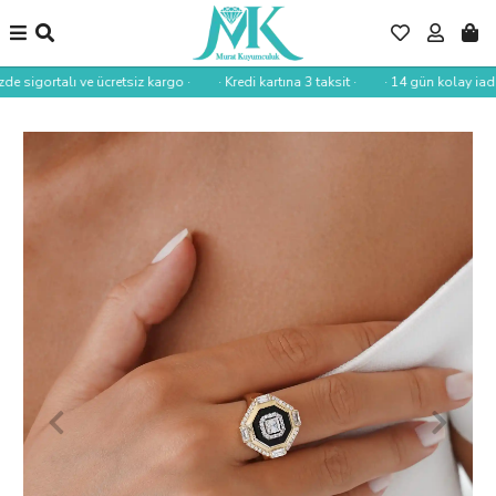
de sigortalı ve ücretsiz kargo ·
· Kredi kartına 3 taksit ·
· 14 gün kolay iade 