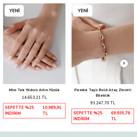
Mini Tek Yıldızlı Altın Yüzük
Pembe Taşlı Bold Ataç Zincirli
Sepete Ekle
Sepete Ekle
Bileklik
14.653,21 TL
93.247,70 TL
SEPETTE %25
10.989,91
SEPETTE %25
69.935,78
İNDİRİM
TL
İNDİRİM
TL