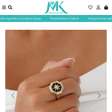
de sigortalı ve ücretsiz kargo ·
· Kredi kartına 3 taksit ·
· 14 gün kolay iade 