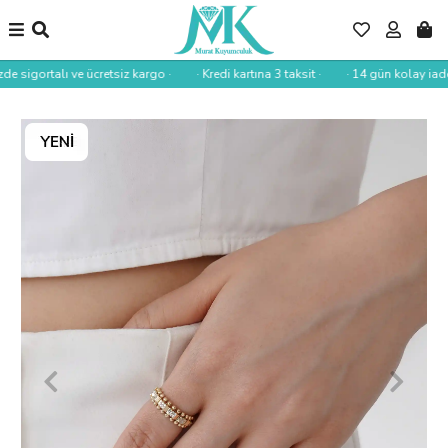
de sigortalı ve ücretsiz kargo ·
· Kredi kartına 3 taksit ·
· 14 gün kolay iade 