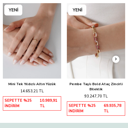
Mini Tek Yıldızlı Altın Yüzük
Pembe Taşlı Bold Ataç Zincirli
Sepete Ekle
Sepete Ekle
Bileklik
14.653,21 TL
93.247,70 TL
SEPETTE %25
10.989,91
SEPETTE %25
69.935,78
İNDİRİM
TL
İNDİRİM
TL