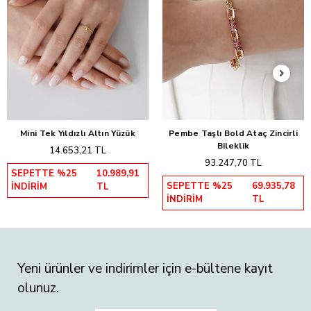
Mini Tek Yıldızlı Altın Yüzük
Pembe Taşlı Bold Ataç Zincirli
Sepete Ekle
Sepete Ekle
Bileklik
14.653,21 TL
93.247,70 TL
SEPETTE %25
10.989,91
SEPETTE %25
69.935,78
İNDİRİM
TL
İNDİRİM
TL
Yeni ürünler ve indirimler için e-bültene kayıt
olunuz.