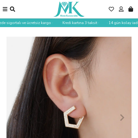
de sigortalı ve ücretsiz kargo ·
· Kredi kartına 3 taksit ·
· 14 gün kolay iade 