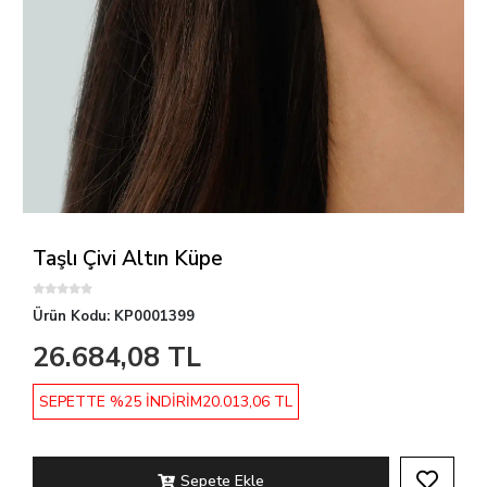
Taşlı Çivi Altın Küpe
Ürün Kodu:
KP0001399
26.684,08 TL
SEPETTE %25 İNDİRİM
20.013,06 TL
Sepete Ekle