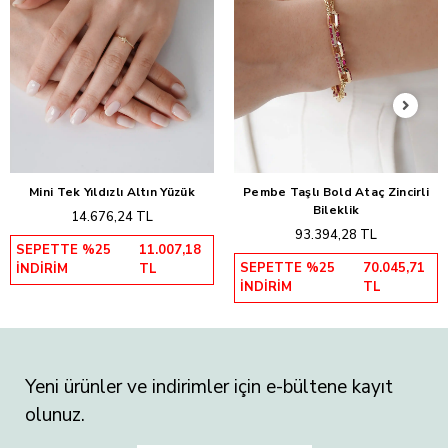
Mini Tek Yıldızlı Altın Yüzük
Pembe Taşlı Bold Ataç Zincirli
Sepete Ekle
Sepete Ekle
Bileklik
14.676,24 TL
93.394,28 TL
SEPETTE %25
11.007,18
SEPETTE %25
70.045,71
İNDİRİM
TL
İNDİRİM
TL
Yeni ürünler ve indirimler için e-bültene kayıt
olunuz.