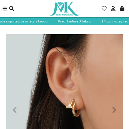
de sigortalı ve ücretsiz kargo ·
· Kredi kartına 3 taksit ·
· 14 gün kolay iade 