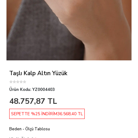
Taşlı Kalp Altın Yüzük
Ürün Kodu:
YZ0004403
48.757,87 TL
SEPETTE %25 İNDİRİM
36.568,40 TL
Beden - Ölçü Tablosu