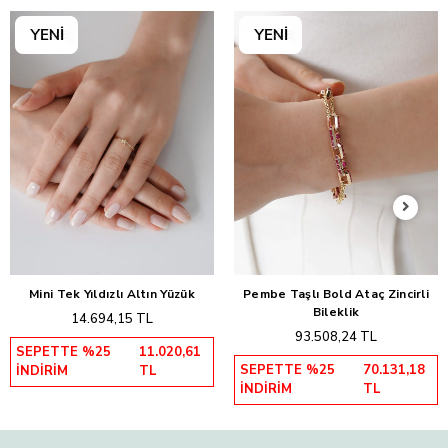
Mini Tek Yıldızlı Altın Yüzük
Pembe Taşlı Bold Ataç Zincirli
Sepete Ekle
Sepete Ekle
Bileklik
14.694,15 TL
93.508,24 TL
SEPETTE %25
11.020,61
SEPETTE %25
70.131,18
İNDİRİM
TL
İNDİRİM
TL