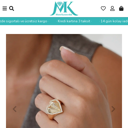
de sigortalı ve ücretsiz kargo ·
· Kredi kartına 3 taksit ·
· 14 gün kolay iade 