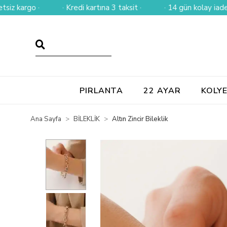
rgo ·
· Kredi kartına 3 taksit ·
· 14 gün kolay iade ·
PIRLANTA
22 AYAR
KOLY
Ana Sayfa
BİLEKLİK
Altın Zincir Bileklik