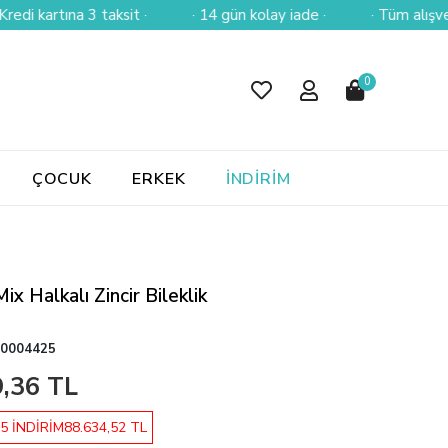
artına 3 taksit ·
· 14 gün kolay iade ·
· Tüm alışverişlerin
0
ÇOCUK
ERKEK
İNDİRİM
ix Halkalı Zincir Bileklik
0004425
,36 TL
5 İNDİRİM
88.634,52 TL