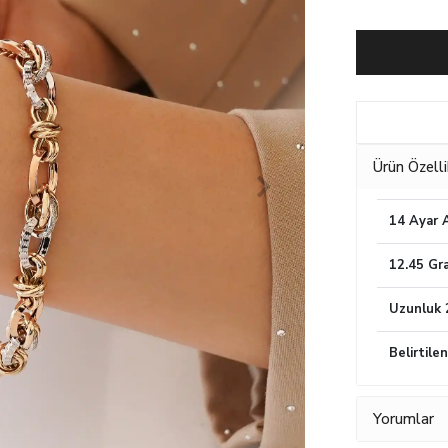
Ürün Özelli
14 Ayar A
12.45 Gr
Uzunluk 
Belirtile
Yorumlar