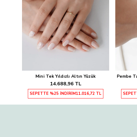
Mini Tek Yıldızlı Altın Yüzük
Pembe Taş
Sepete Ekle
14.688,96 TL
SEPETTE %25 İNDİRİM
11.016,72 TL
SEPET