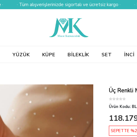
· Tüm alışverişlerinizde sigortalı ve ücretsiz kargo ·
· Kredi k
E
YÜZÜK
KÜPE
BİLEKLİK
SET
İNCİ
Üç Renkli M
Ürün Kodu:
BL
118.179
SEPETTE %2