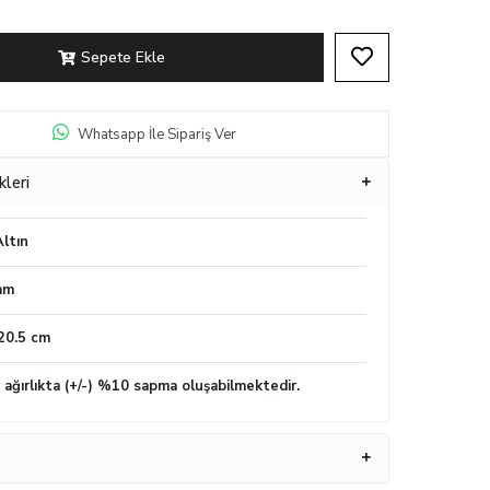
Sepete Ekle
Whatsapp İle Sipariş Ver
kleri
ltın
am
20.5 cm
n ağırlıkta (+/-) %10 sapma oluşabilmektedir.