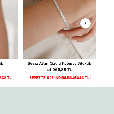
Sarı
SEP
ük
Beyaz Altın Çizgili Kelepçe Bileklik
Sepete Ekle
44.066,88 TL
2,32 TL
SEPETTE %25 İNDİRİM
33.050,16 TL