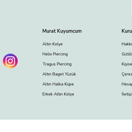
Murat Kuyumcum
Kur
Altın Kolye
Hakk
Helix Piercing
Gizli
Tragus Piercing
Kişis
Altın Baget Yüzük
Çerez
Altın Halka Küpe
Hesa
Erkek Altın Kolye
İletiş