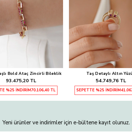
lı Bold Ataç Zincirli Bileklik
Taş Detaylı Altın Yüz
Sepete Ekle
Sepete Ekle
93.475,20 TL
54.749,76 TL
TE %25 İNDİRİM
70.106,40 TL
SEPETTE %25 İNDİRİM
41.06
Yeni ürünler ve indirimler için e-bültene kayıt olunuz.