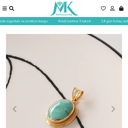
zde sigortalı ve ücretsiz kargo ·
· Kredi kartına 3 taksit ·
· 14 gün kolay iade 