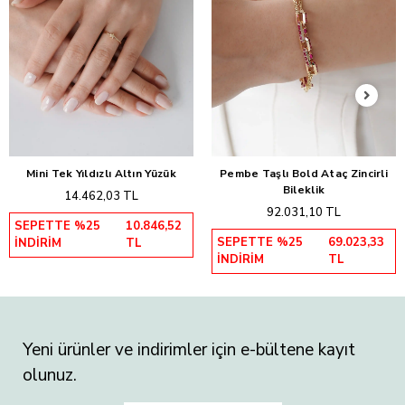
Mini Tek Yıldızlı Altın Yüzük
Pembe Taşlı Bold Ataç Zincirli
Sepete Ekle
Sepete Ekle
Bileklik
14.462,03 TL
92.031,10 TL
SEPETTE %25
10.846,52
SEPETTE %25
69.023,33
İNDİRİM
TL
İNDİRİM
TL
Yeni ürünler ve indirimler için e-bültene kayıt
olunuz.