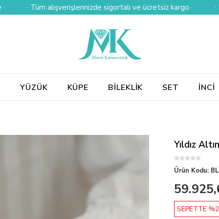
· Tüm alışverişlerinizde sigortalı ve ücretsiz kargo ·
· Kredi ka
E
YÜZÜK
KÜPE
BİLEKLİK
SET
İNCİ
Yıldız Altın
Ürün Kodu:
BL
59.925,
SEPETTE %2