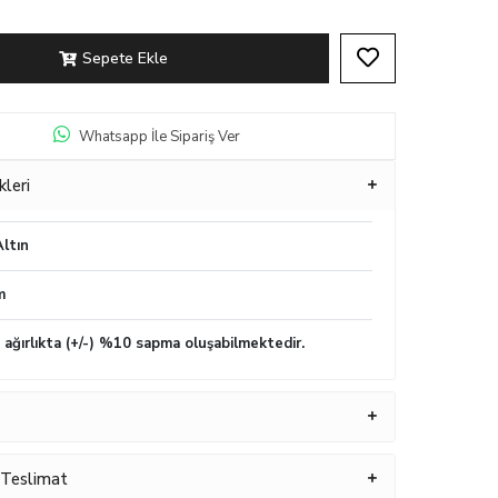
Sepete Ekle
Whatsapp İle Sipariş Ver
kleri
ltın
m
n ağırlıkta (+/-) %10 sapma oluşabilmektedir.
 Teslimat