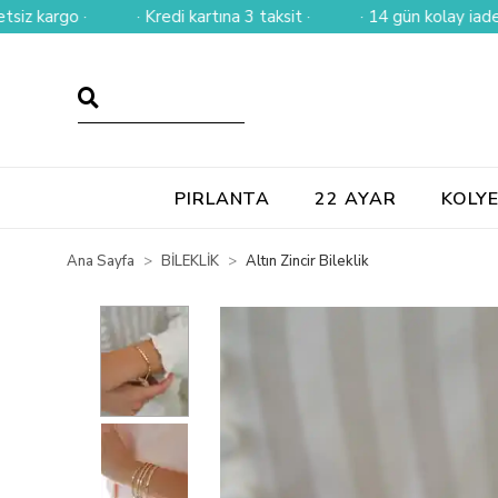
rgo ·
· Kredi kartına 3 taksit ·
· 14 gün kolay iade ·
PIRLANTA
22 AYAR
KOLY
Ana Sayfa
BİLEKLİK
Altın Zincir Bileklik