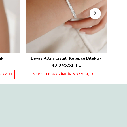
Sarı
SEP
ük
Beyaz Altın Çizgili Kelepçe Bileklik
Sepete Ekle
43.945,51 TL
9,22 TL
SEPETTE %25 İNDİRİM
32.959,13 TL