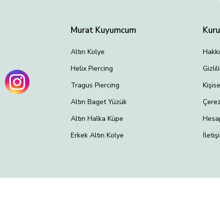
Murat Kuyumcum
Kur
Altın Kolye
Hakk
Helix Piercing
Gizli
Tragus Piercing
Kişis
Altın Baget Yüzük
Çerez
Altın Halka Küpe
Hesa
Erkek Altın Kolye
İletiş