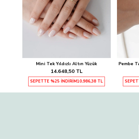
Mini Tek Yıldızlı Altın Yüzük
Pembe Taş
Sepete Ekle
14.648,50 TL
SEPETTE %25 İNDİRİM
10.986,38 TL
SEPET