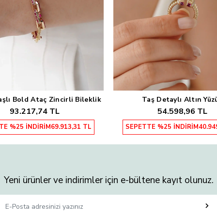
lı Bold Ataç Zincirli Bileklik
Taş Detaylı Altın Yüz
Sepete Ekle
Sepete Ekle
93.217,74 TL
54.598,96 TL
TE %25 İNDİRİM
69.913,31 TL
SEPETTE %25 İNDİRİM
40.94
Yeni ürünler ve indirimler için e-bültene kayıt olunuz.