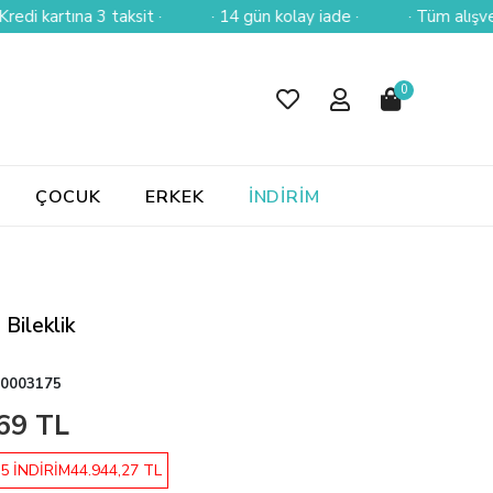
rtına 3 taksit ·
· 14 gün kolay iade ·
· Tüm alışverişlerin
0
ÇOCUK
ERKEK
İNDİRİM
 Bileklik
0003175
69 TL
5 İNDİRİM
44.944,27 TL