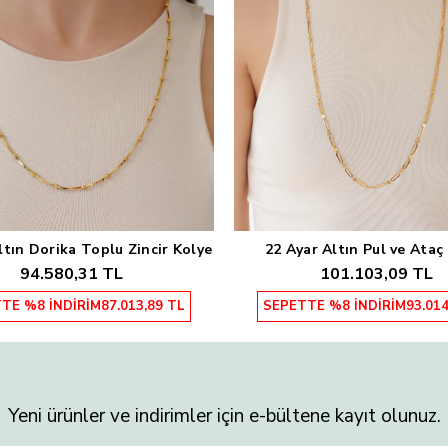
ltın Dorika Toplu Zincir Kolye
22 Ayar Altın Pul ve Ataç 
Sepete Ekle
Sepete Ekle
94.580,31 TL
101.103,09 TL
TE %8 İNDİRİM
87.013,89 TL
SEPETTE %8 İNDİRİM
93.014
Yeni ürünler ve indirimler için e-bültene kayıt olunuz.