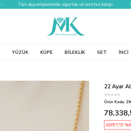
· Tüm alışverişlerinizde sigortalı ve ücretsiz kargo ·
· Kredi k
E
YÜZÜK
KÜPE
BİLEKLİK
SET
İNCİ
22 Ayar Al
Ürün Kodu:
ZN
78.338,
SEPETTE %8