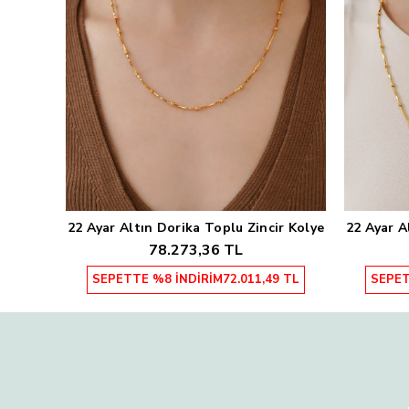
22 Ayar Altın Dorika Toplu Zincir Kolye
22 Ayar A
Sepete Ekle
78.273,36 TL
SEPETTE %8 İNDİRİM
72.011,49 TL
SEPET