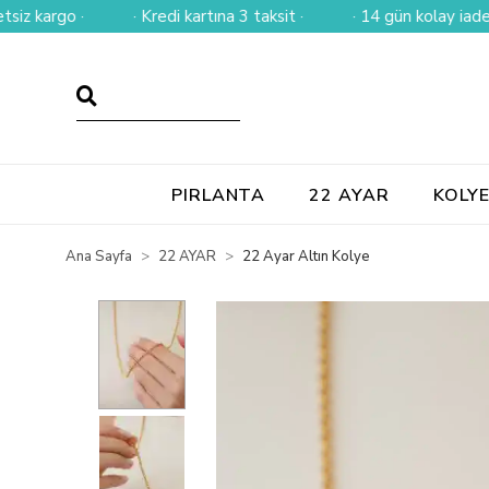
rgo ·
· Kredi kartına 3 taksit ·
· 14 gün kolay iade ·
PIRLANTA
22 AYAR
KOLY
Ana Sayfa
22 AYAR
22 Ayar Altın Kolye