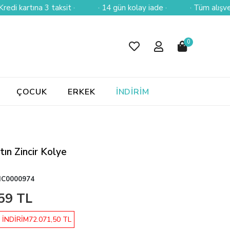
artına 3 taksit ·
· 14 gün kolay iade ·
· Tüm alışverişlerin
0
ÇOCUK
ERKEK
İNDİRİM
tın Zincir Kolye
C0000974
59 TL
 İNDİRİM
72.071,50 TL