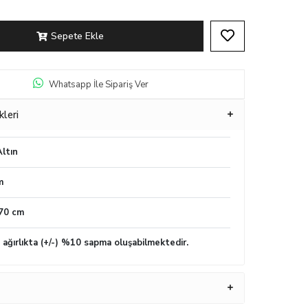
Sepete Ekle
Whatsapp İle Sipariş Ver
kleri
ltın
m
70 cm
n ağırlıkta (+/-) %10 sapma oluşabilmektedir.