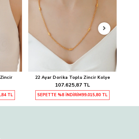
SEP
Zincir
22 Ayar Dorika Toplu Zincir Kolye
Sepete Ekle
107.625,87 TL
,84 TL
SEPETTE %8 İNDİRİM
99.015,80 TL