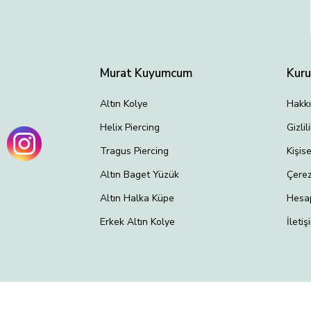
Murat Kuyumcum
Kur
Altın Kolye
Hakk
Helix Piercing
Gizli
Tragus Piercing
Kişis
Altın Baget Yüzük
Çerez
Altın Halka Küpe
Hesa
Erkek Altın Kolye
İletiş