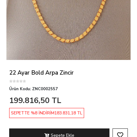
22 Ayar Bold Arpa Zincir
Ürün Kodu:
ZNC0002557
199.816,50 TL
SEPETTE %8 İNDİRİM
183.831,18 TL
Sepete Ekle