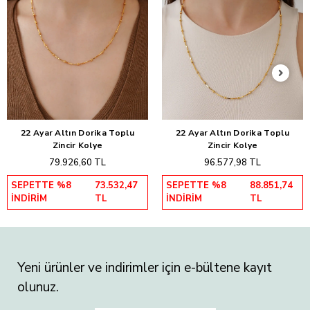
22 Ayar Altın Dorika Toplu
22 Ayar Altın Dorika Toplu
Sepete Ekle
Sepete Ekle
Zincir Kolye
Zincir Kolye
79.926,60 TL
96.577,98 TL
SEPETTE %8
73.532,47
SEPETTE %8
88.851,74
İNDİRİM
TL
İNDİRİM
TL
Yeni ürünler ve indirimler için e-bültene kayıt
olunuz.