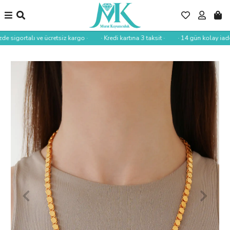
de sigortalı ve ücretsiz kargo ·
· Kredi kartına 3 taksit ·
· 14 gün kolay iade 