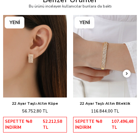
Bu ürünü inceleyen kullanıcılar bunlara da baktı
22 Ayar Taşlı Altın Küpe
22 Ayar Taşlı Altın Bileklik
Sepete Ekle
Sepete Ekle
56.752,80 TL
116.844,00 TL
SEPETTE %8
52.212,58
SEPETTE %8
107.496,48
İNDİRİM
TL
İNDİRİM
TL