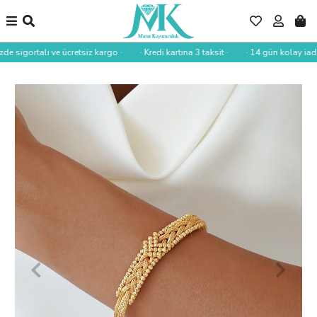
de sigortalı ve ücretsiz kargo ·
· Kredi kartına 3 taksit ·
· 14 gün kolay iade 