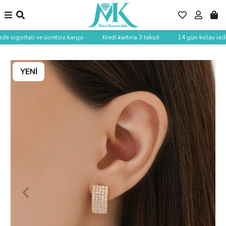
de sigortalı ve ücretsiz kargo ·
· Kredi kartına 3 taksit ·
· 14 gün kolay iade 