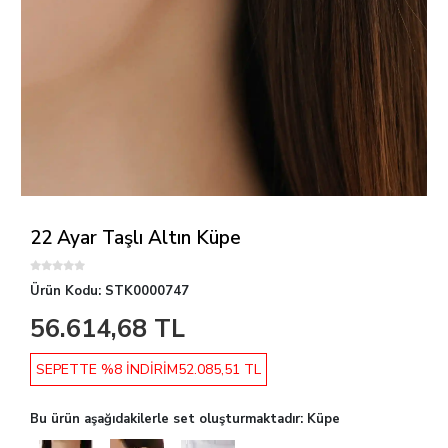
22 Ayar Taşlı Altın Küpe
Ürün Kodu:
STK0000747
56.614,68 TL
SEPETTE %8 İNDİRİM
52.085,51 TL
Bu ürün aşağıdakilerle set oluşturmaktadır: Küpe