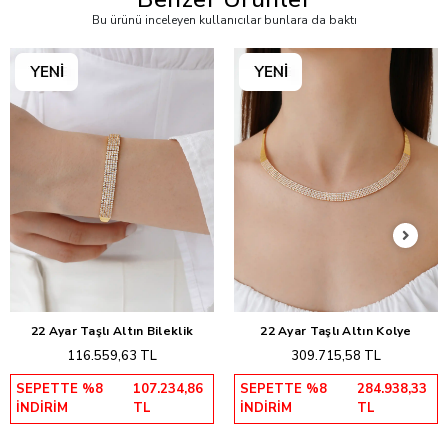
Bu ürünü inceleyen kullanıcılar bunlara da baktı
22 Ayar Taşlı Altın Bileklik
22 Ayar Taşlı Altın Kolye
Sepete Ekle
Sepete Ekle
116.559,63 TL
309.715,58 TL
SEPETTE %8
107.234,86
SEPETTE %8
284.938,33
İNDİRİM
TL
İNDİRİM
TL