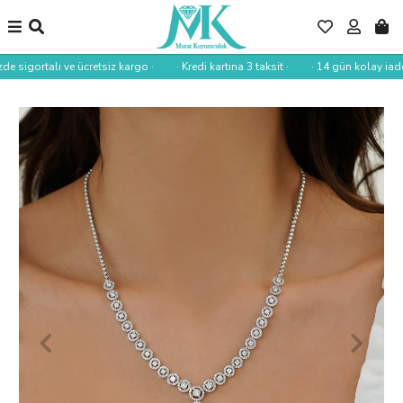
de sigortalı ve ücretsiz kargo ·
· Kredi kartına 3 taksit ·
· 14 gün kolay iade 