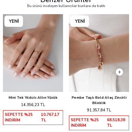
Bu ürünü inceleyen kullanıcılar bunlara da baktı
Mini Tek Yıldızlı Altın Yüzük
Pembe Taşlı Bold Ataç Zincirli
Sepete Ekle
Sepete Ekle
Bileklik
14.356,23 TL
91.357,84 TL
SEPETTE %25
10.767,17
SEPETTE %25
68.518,38
İNDİRİM
TL
İNDİRİM
TL