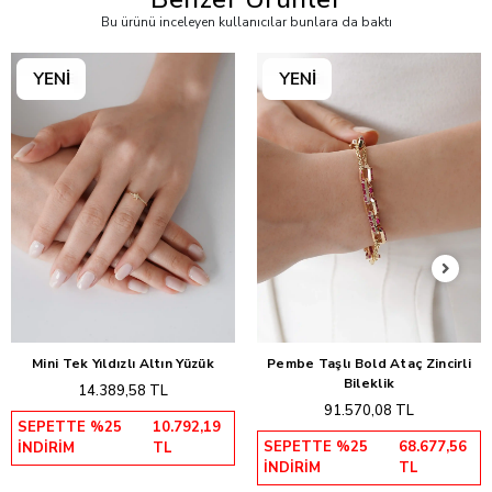
Bu ürünü inceleyen kullanıcılar bunlara da baktı
Mini Tek Yıldızlı Altın Yüzük
Pembe Taşlı Bold Ataç Zincirli
Sepete Ekle
Sepete Ekle
Bileklik
14.389,58 TL
91.570,08 TL
SEPETTE %25
10.792,19
SEPETTE %25
68.677,56
İNDİRİM
TL
İNDİRİM
TL