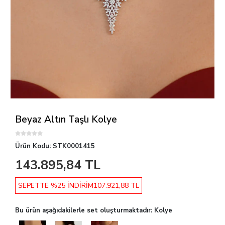
Beyaz Altın Taşlı Kolye
Ürün Kodu:
STK0001415
143.895,84 TL
SEPETTE %25 İNDİRİM
107.921,88 TL
Bu ürün aşağıdakilerle set oluşturmaktadır: Kolye