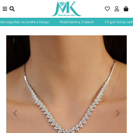
de sigortalı ve ücretsiz kargo ·
· Kredi kartına 3 taksit ·
· 14 gün kolay iade 