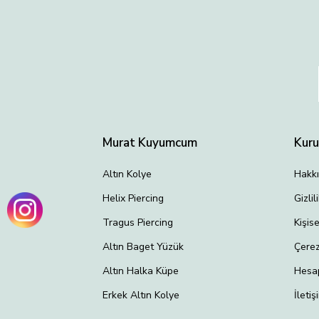
Murat Kuyumcum
Kur
Altın Kolye
Hakk
Helix Piercing
Gizli
Tragus Piercing
Kişis
Altın Baget Yüzük
Çerez
Altın Halka Küpe
Hesa
Erkek Altın Kolye
İletiş