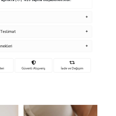
n ağırlıkta (+/-) %10 sapma oluşabilmektedir.
 Teslimat
nekleri
eri
Güvenli Alışveriş
İade ve Değişim