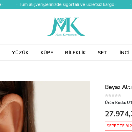
· Tüm alışverişlerinizde sigortalı ve ücretsiz kargo ·
· Kredi k
E
YÜZÜK
KÜPE
BİLEKLİK
SET
İNCİ
Beyaz Alt
Ürün Kodu:
UT
27.974,
SEPETTE %2