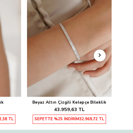
Sarı
SEP
ük
Beyaz Altın Çizgili Kelepçe Bileklik
Sepete Ekle
43.959,63 TL
2,38 TL
SEPETTE %25 İNDİRİM
32.969,72 TL