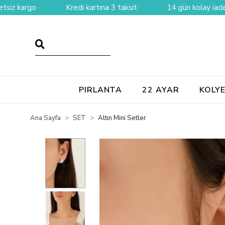
rgo ·
· Kredi kartına 3 taksit ·
· 14 gün kolay iade ·
PIRLANTA
22 AYAR
KOLY
Ana Sayfa
SET
Altın Mini Setler