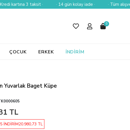
artına 3 taksit ·
· 14 gün kolay iade ·
· Tüm alışverişlerin
0
ÇOCUK
ERKEK
İNDİRİM
ın Yuvarlak Baget Küpe
K0000605
31 TL
5 İNDİRİM
20.980,73 TL