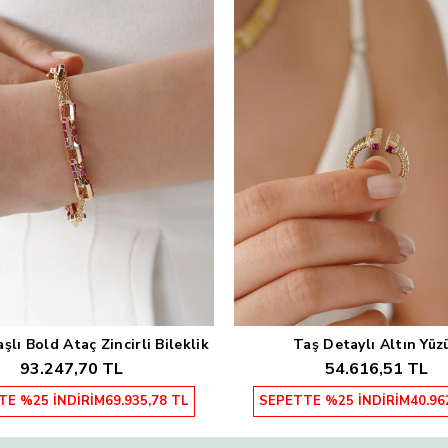
lı Bold Ataç Zincirli Bileklik
Taş Detaylı Altın Yüz
Sepete Ekle
Sepete Ekle
93.247,70 TL
54.616,51 TL
TE %25 İNDİRİM
69.935,78 TL
SEPETTE %25 İNDİRİM
40.96