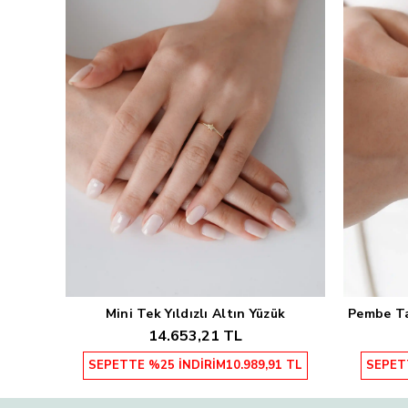
Mini Tek Yıldızlı Altın Yüzük
Pembe Taş
Sepete Ekle
14.653,21 TL
SEPETTE %25 İNDİRİM
10.989,91 TL
SEPET