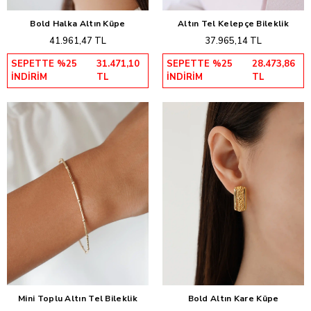
Bold Halka Altın Küpe
Altın Tel Kelepçe Bileklik
Sepete Ekle
Sepete Ekle
41.961,47 TL
37.965,14 TL
SEPETTE %25
31.471,10
SEPETTE %25
28.473,86
İNDİRİM
TL
İNDİRİM
TL
Mini Toplu Altın Tel Bileklik
Bold Altın Kare Küpe
Sepete Ekle
Sepete Ekle