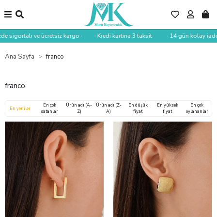
e sigortalı ve ücretsiz kargo ·
· Kredi kartına 3 taksit ·
· 14 gün kolay iade ·
Ana Sayfa
franco
franco
En çok
Ürün adı (A-
Ürün adı (Z-
En düşük
En yüksek
En çok
En yeniler
satanlar
Z)
A)
fiyat
fiyat
oylananlar