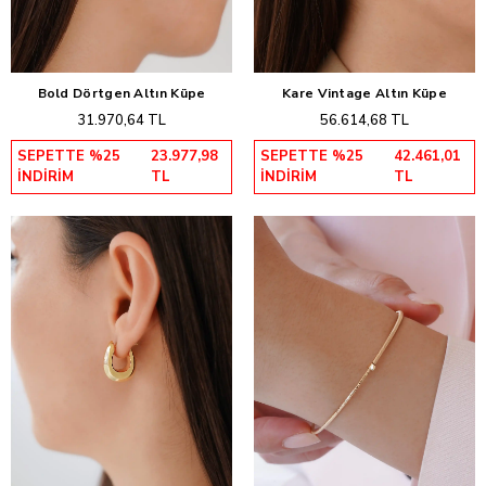
Bold Dörtgen Altın Küpe
Kare Vintage Altın Küpe
Sepete Ekle
Sepete Ekle
31.970,64 TL
56.614,68 TL
SEPETTE %25
23.977,98
SEPETTE %25
42.461,01
İNDİRİM
TL
İNDİRİM
TL