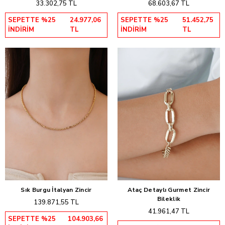
33.302,75 TL
68.603,67 TL
SEPETTE %25
24.977,06
SEPETTE %25
51.452,75
İNDİRİM
TL
İNDİRİM
TL
Sık Burgu İtalyan Zincir
Ataç Detaylı Gurmet Zincir
Sepete Ekle
Sepete Ekle
Bileklik
139.871,55 TL
41.961,47 TL
SEPETTE %25
104.903,66