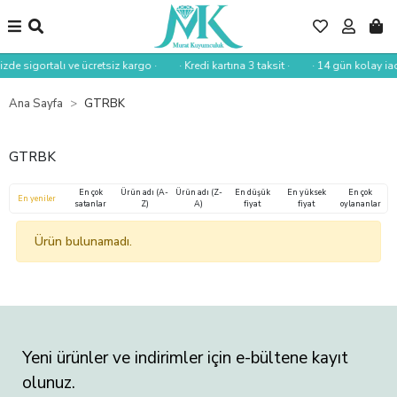
izde sigortalı ve ücretsiz kargo ·
· Kredi kartına 3 taksit ·
· 14 gün kolay iad
Ana Sayfa
GTRBK
GTRBK
En çok
Ürün adı (A-
Ürün adı (Z-
En düşük
En yüksek
En çok
En yeniler
satanlar
Z)
A)
fiyat
fiyat
oylananlar
Ürün bulunamadı.
Yeni ürünler ve indirimler için e-bültene kayıt
olunuz.