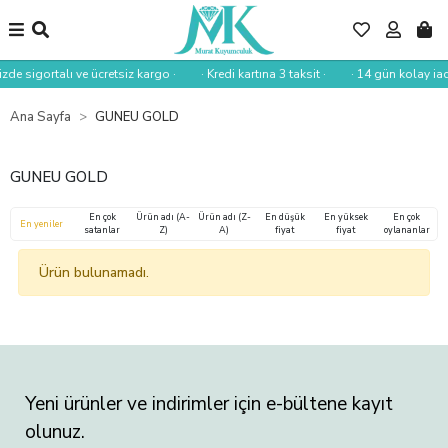
izde sigortalı ve ücretsiz kargo ·
· Kredi kartına 3 taksit ·
· 14 gün kolay iad
Ana Sayfa
GUNEU GOLD
GUNEU GOLD
En çok
Ürün adı (A-
Ürün adı (Z-
En düşük
En yüksek
En çok
En yeniler
satanlar
Z)
A)
fiyat
fiyat
oylananlar
Ürün bulunamadı.
Yeni ürünler ve indirimler için e-bültene kayıt
olunuz.