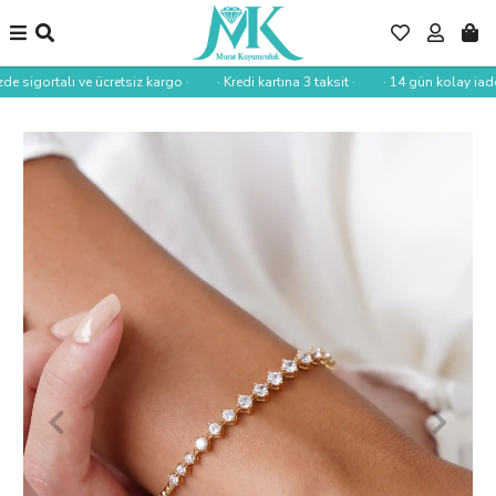
de sigortalı ve ücretsiz kargo ·
· Kredi kartına 3 taksit ·
· 14 gün kolay iade 