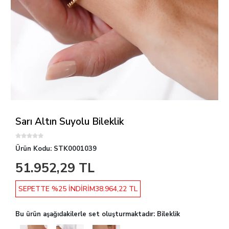
Sarı Altın Suyolu Bileklik
Ürün Kodu:
STK0001039
51.952,29 TL
SEPETTE %25 İNDİRİM
38.964,22 TL
Bu ürün aşağıdakilerle set oluşturmaktadır: Bileklik