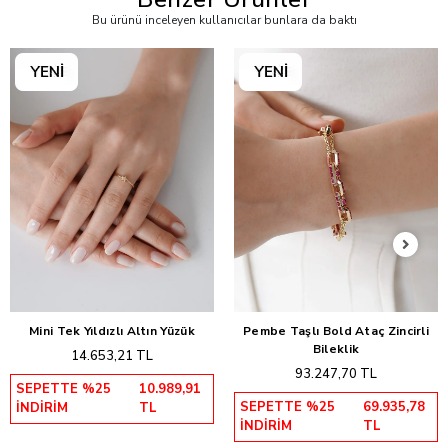
Bu ürünü inceleyen kullanıcılar bunlara da baktı
Mini Tek Yıldızlı Altın Yüzük
Pembe Taşlı Bold Ataç Zincirli
Sepete Ekle
Sepete Ekle
Bileklik
14.653,21 TL
93.247,70 TL
SEPETTE %25
10.989,91
SEPETTE %25
69.935,78
İNDİRİM
TL
İNDİRİM
TL