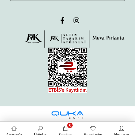
0
Anasayfa
Ürünler
Sepetim
Favorilerim
Hesabım