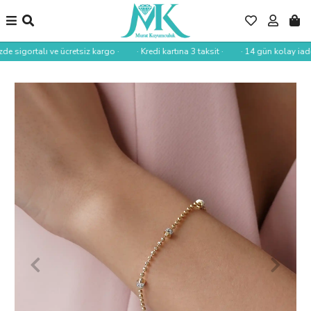
de sigortalı ve ücretsiz kargo ·
· Kredi kartına 3 taksit ·
· 14 gün kolay iade 