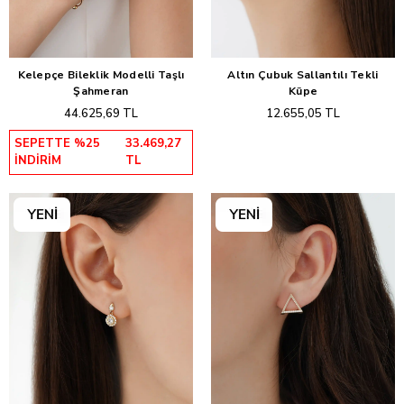
Kelepçe Bileklik Modelli Taşlı
Altın Çubuk Sallantılı Tekli
Sepete Ekle
Sepete Ekle
Şahmeran
Küpe
44.625,69 TL
12.655,05 TL
SEPETTE %25
33.469,27
İNDİRİM
TL