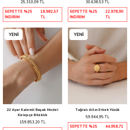
25.310,09 TL
30.638,53 TL
SEPETTE %25
18.982,57
SEPETTE %25
22.978,90
İNDİRİM
TL
İNDİRİM
TL
22 Ayar Kalemli Başak Model
Tuğralı Altın Erkek Yüzük
Sepete Ekle
Sepete Ekle
Kelepçe Bileklik
59.944,95 TL
159.853,20 TL
SEPETTE %25
44.958,71