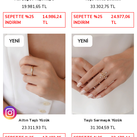
Sepete Ekle
Sepete Ekle
19.981,65 TL
33.302,75 TL
SEPETTE %25
14.986,24
SEPETTE %25
24.977,06
İNDİRİM
TL
İNDİRİM
TL
Altın Taşlı Yüzük
Taşlı Sarmaşık Yüzük
Sepete Ekle
Sepete Ekle
23.311,93 TL
31.304,59 TL