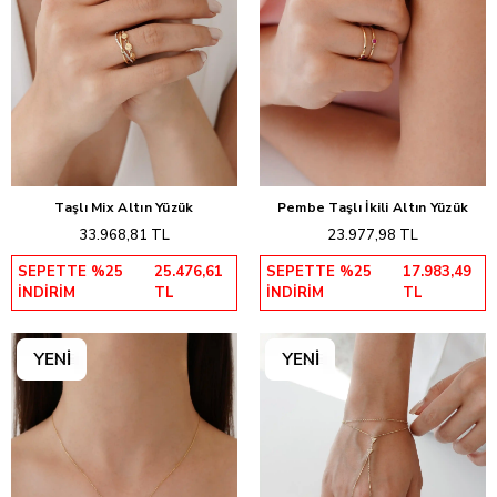
Taşlı Mix Altın Yüzük
Pembe Taşlı İkili Altın Yüzük
Sepete Ekle
Sepete Ekle
33.968,81 TL
23.977,98 TL
SEPETTE %25
25.476,61
SEPETTE %25
17.983,49
İNDİRİM
TL
İNDİRİM
TL