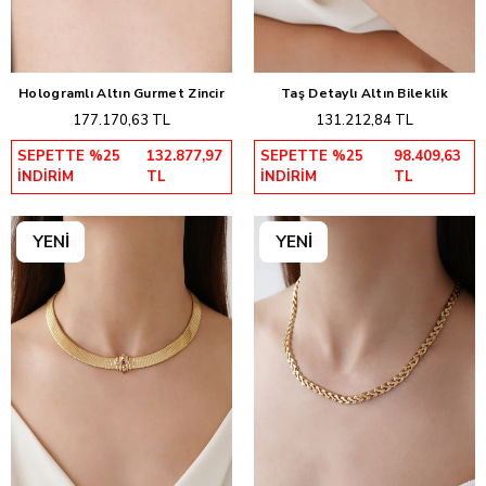
Hologramlı Altın Gurmet Zincir
Taş Detaylı Altın Bileklik
Sepete Ekle
Sepete Ekle
177.170,63 TL
131.212,84 TL
SEPETTE %25
132.877,97
SEPETTE %25
98.409,63
İNDİRİM
TL
İNDİRİM
TL