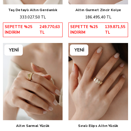
Taş Detaylı Altın Gerdanlık
Altın Gurmet Zincir Kolye
Sepete Ekle
Sepete Ekle
333.027,50 TL
186.495,40 TL
SEPETTE %25
249.770,63
SEPETTE %25
139.871,55
İNDİRİM
TL
İNDİRİM
TL
Altın Sarmal Yüzük
Sıralı Elips Altın Yüzük
Sepete Ekle
Sepete Ekle