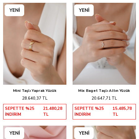
Mini Taşlı Yaprak Yüzük
Mix Baget Taşlı Altın Yüzük
Sepete Ekle
Sepete Ekle
28.640,37 TL
20.647,71 TL
SEPETTE %25
21.480,28
SEPETTE %25
15.485,78
İNDİRİM
TL
İNDİRİM
TL