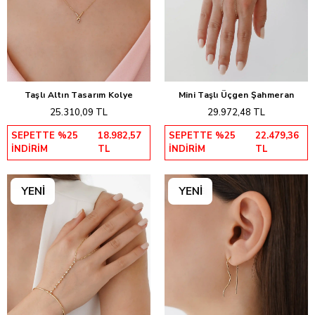
Taşlı Altın Tasarım Kolye
Mini Taşlı Üçgen Şahmeran
Sepete Ekle
Sepete Ekle
25.310,09 TL
29.972,48 TL
SEPETTE %25
18.982,57
SEPETTE %25
22.479,36
İNDİRİM
TL
İNDİRİM
TL