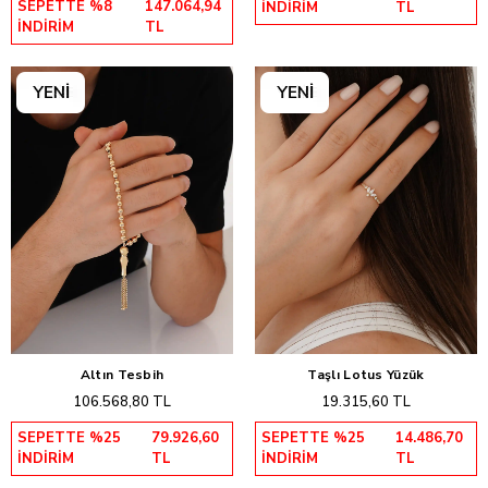
SEPETTE %8
147.064,94
İNDİRİM
TL
İNDİRİM
TL
Altın Tesbih
Taşlı Lotus Yüzük
Sepete Ekle
Sepete Ekle
106.568,80 TL
19.315,60 TL
SEPETTE %25
79.926,60
SEPETTE %25
14.486,70
İNDİRİM
TL
İNDİRİM
TL