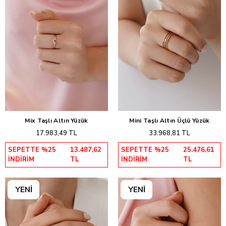
Mix Taşlı Altın Yüzük
Mini Taşlı Altın Üçlü Yüzük
Sepete Ekle
Sepete Ekle
17.983,49 TL
33.968,81 TL
SEPETTE %25
13.487,62
SEPETTE %25
25.476,61
İNDİRİM
TL
İNDİRİM
TL