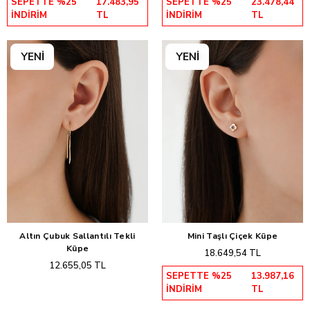
SEPETTE %25
17.483,95
SEPETTE %25
23.478,44
İNDİRİM
TL
İNDİRİM
TL
Altın Çubuk Sallantılı Tekli
Mini Taşlı Çiçek Küpe
Sepete Ekle
Sepete Ekle
Küpe
18.649,54 TL
12.655,05 TL
SEPETTE %25
13.987,16
İNDİRİM
TL