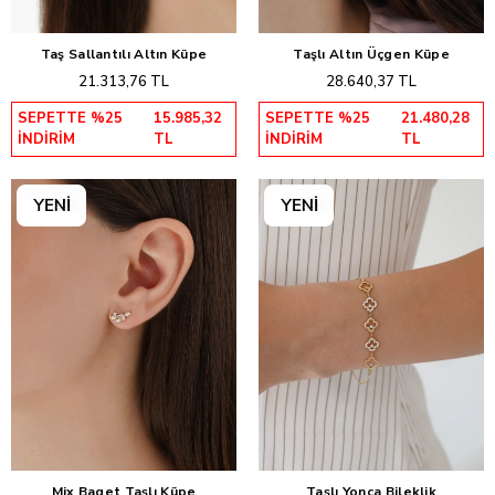
Taş Sallantılı Altın Küpe
Taşlı Altın Üçgen Küpe
Sepete Ekle
Sepete Ekle
21.313,76 TL
28.640,37 TL
SEPETTE %25
15.985,32
SEPETTE %25
21.480,28
İNDİRİM
TL
İNDİRİM
TL
Mix Baget Taşlı Küpe
Taşlı Yonca Bileklik