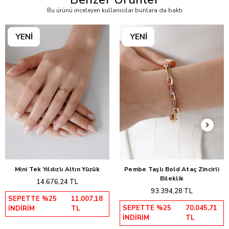
Bu ürünü inceleyen kullanıcılar bunlara da baktı
Mini Tek Yıldızlı Altın Yüzük
Pembe Taşlı Bold Ataç Zincirli
Sepete Ekle
Sepete Ekle
Bileklik
14.676,24 TL
93.394,28 TL
SEPETTE %25
11.007,18
SEPETTE %25
70.045,71
İNDİRİM
TL
İNDİRİM
TL