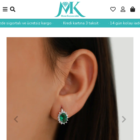
de sigortalı ve ücretsiz kargo ·
· Kredi kartına 3 taksit ·
· 14 gün kolay iade 