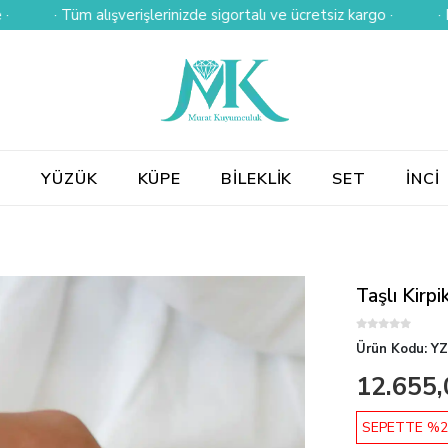
· Tüm alışverişlerinizde sigortalı ve ücretsiz kargo ·
· Kredi ka
E
YÜZÜK
KÜPE
BİLEKLİK
SET
İNCİ
Taşlı Kirpi
Ürün Kodu:
YZ
12.655,
SEPETTE %2