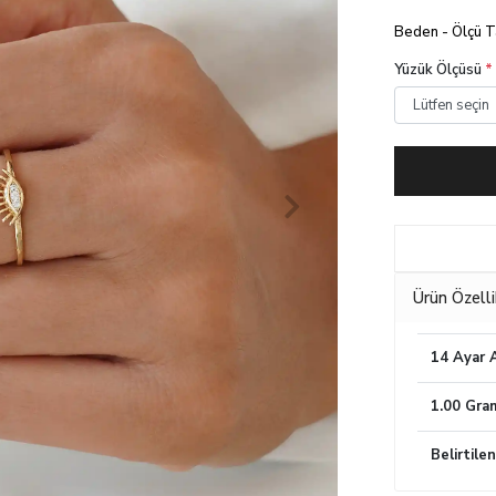
Beden - Ölçü 
Yüzük Ölçüsü
*
Ürün Özelli
14 Ayar A
1.00 Gra
Belirtile