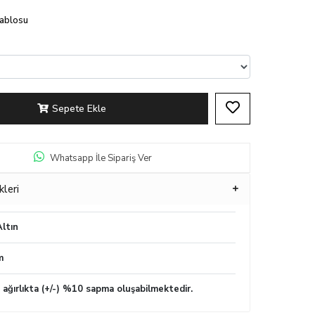
Tablosu
Sepete Ekle
Whatsapp İle Sipariş Ver
kleri
ltın
m
n ağırlıkta (+/-) %10 sapma oluşabilmektedir.