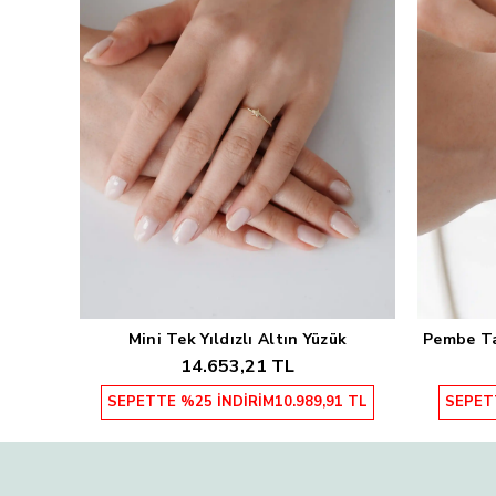
Mini Tek Yıldızlı Altın Yüzük
Pembe Taş
Sepete Ekle
14.653,21 TL
SEPETTE %25 İNDİRİM
10.989,91 TL
SEPET