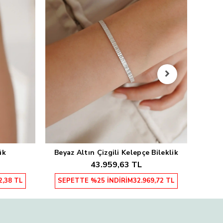
Sarı
SEP
ük
Beyaz Altın Çizgili Kelepçe Bileklik
Sepete Ekle
43.959,63 TL
2,38 TL
SEPETTE %25 İNDİRİM
32.969,72 TL