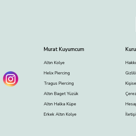
Murat Kuyumcum
Kur
Altın Kolye
Hakk
Helix Piercing
Gizli
Tragus Piercing
Kişis
Altın Baget Yüzük
Çerez
Altın Halka Küpe
Hesa
Erkek Altın Kolye
İletiş