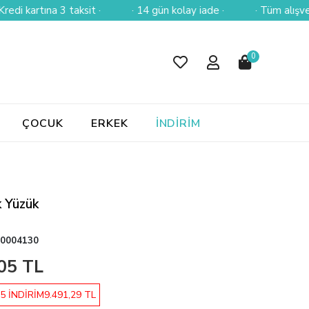
rtına 3 taksit ·
· 14 gün kolay iade ·
· Tüm alışverişlerini
0
ÇOCUK
ERKEK
İNDİRİM
k Yüzük
0004130
05 TL
5 İNDİRİM
9.491,29 TL