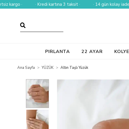
go ·
· Kredi kartına 3 taksit ·
· 14 gün kolay iade ·
PIRLANTA
22 AYAR
KOLY
Ana Sayfa
YÜZÜK
Altın Taşlı Yüzük