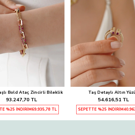
lı Bold Ataç Zincirli Bileklik
Taş Detaylı Altın Yüz
Sepete Ekle
Sepete Ekle
93.247,70 TL
54.616,51 TL
TE %25 İNDİRİM
69.935,78 TL
SEPETTE %25 İNDİRİM
40.96